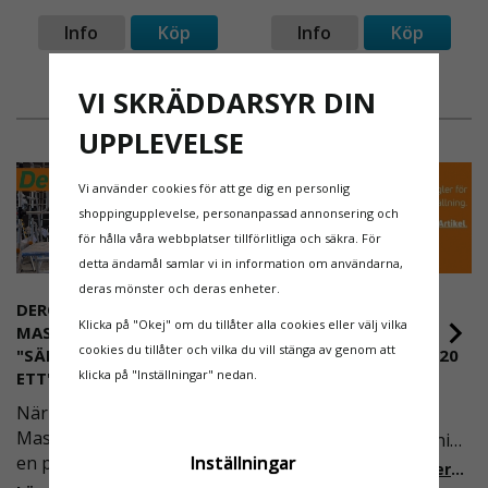
infästningar är Verktygsbälte Textil Premium ett
Info
Köp
Info
Köp
naturligt val för dig som jobbar med ställningar,
snickeri, VVS, el eller industriellt montage och
behöver pålitlig utrustning varje dag.
VI SKRÄDDARSYR DIN
UPPLEVELSE
Vi använder cookies för att ge dig en personlig
shoppingupplevelse, personanpassad annonsering och
för hålla våra webbplatser tillförlitliga och säkra. För
detta ändamål samlar vi in information om användarna,
deras mönster och deras enheter.
DEROME
NYA REGLER FÖR
Klicka på "Okej" om du tillåter alla cookies eller välj vilka
MASKINUTHYRNING -
RULLSTÄLLNING -
cookies du tillåter och vilka du vill stänga av genom att
"SÄKERHET ÄR ALLTID PRIO
AFS2023:9 & EN1004:2020
klicka på "Inställningar" nedan.
ETT"
Även om det kan verka
När Derome
högst osannolikt så är
Maskinuthyrning behövde
våra regler för rullställning
en pålitlig partner inom
Inställningar
i Sverige slappare än de
Läs mer om de nya reglerna!
fallskydd och