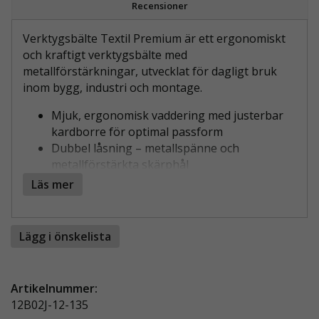
Recensioner
Verktygsbälte Textil Premium är ett ergonomiskt
och kraftigt verktygsbälte med
metallförstärkningar, utvecklat för dagligt bruk
inom bygg, industri och montage.
Mjuk, ergonomisk vaddering med justerbar
kardborre för optimal passform
Dubbel låsning – metallspänne och
metallförstärkta skärphål
Flera öglor för verktygssäkring och
Läs mer
infästningar runt hela bältet
Kompatibelt med de flesta verktygsfickor och
hållare
Lägg i önskelista
Finns i TRE storlekar: S-M (90-110) M–L (100–
120 cm) och M–XL (100–135 cm)
Artikelnummer:
MAXIMAL KOMFORT, ÄVEN UNDER LÅNGA
12B02J-12-135
ARBETSDAGAR