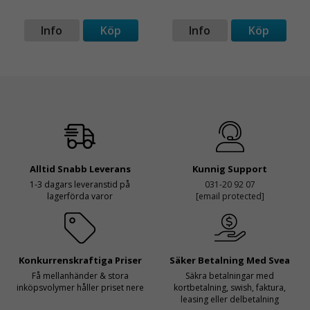
Info
Köp
Info
Köp
Alltid Snabb Leverans
Kunnig Support
1-3 dagars leveranstid på
031-20 92 07
lagerförda varor
[email protected]
Konkurrenskraftiga Priser
Säker Betalning Med Svea
Få mellanhänder & stora
Säkra betalningar med
inköpsvolymer håller priset nere
kortbetalning, swish, faktura,
leasing eller delbetalning