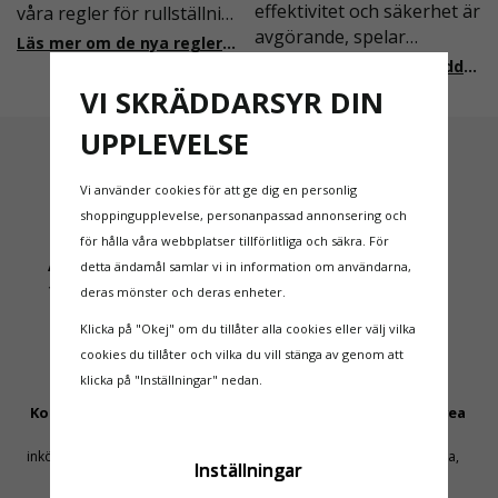
effektivitet och säkerhet är
våra regler för rullställning
avgörande, spelar
i Sverige slappare än de
Läs mer om de nya reglerna!
plattformstrappor och
från EU i skrivande stund,
Läs mer om skräddarsydda accesslösningar!
arbetsplattformar en
men detta kommer det bli
VI SKRÄDDARSYR DIN
central roll. Dessa
ändring på. Från och med
UPPLEVELSE
lösningar är utformade för
2025 träder nya
att ge säker och stabil
föreskrifter i kraft i
tillgång till olika
Sverige gällande
Vi använder cookies för att ge dig en personlig
arbetsnivåer, samtidigt
rullställningar, med s
shoppingupplevelse, personanpassad annonsering och
som de är anpassningsbar
för hålla våra webbplatser tillförlitliga och säkra. För
Alltid Snabb Leverans
Kunnig Support
detta ändamål samlar vi in information om användarna,
1-3 dagars leveranstid på
031-20 92 07
deras mönster och deras enheter.
lagerförda varor
[email protected]
Klicka på "Okej" om du tillåter alla cookies eller välj vilka
cookies du tillåter och vilka du vill stänga av genom att
klicka på "Inställningar" nedan.
Konkurrenskraftiga Priser
Säker Betalning Med Svea
Få mellanhänder & stora
Säkra betalningar med
inköpsvolymer håller priset nere
kortbetalning, swish, faktura,
Inställningar
leasing eller delbetalning