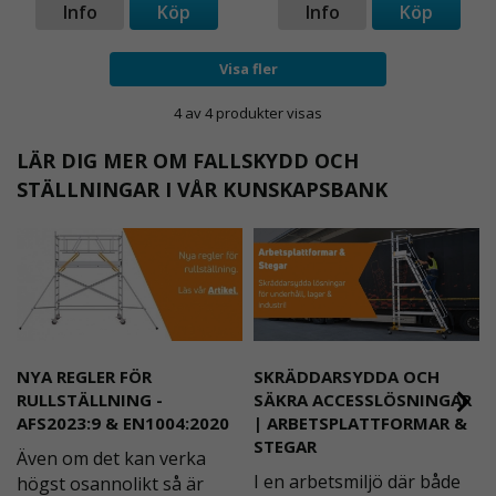
Info
Köp
Info
Köp
Visa fler
4 av 4 produkter visas
LÄR DIG MER OM FALLSKYDD OCH
STÄLLNINGAR I VÅR KUNSKAPSBANK
NYA REGLER FÖR
SKRÄDDARSYDDA OCH
RULLSTÄLLNING -
SÄKRA ACCESSLÖSNINGAR
AFS2023:9 & EN1004:2020
| ARBETSPLATTFORMAR &
STEGAR
Även om det kan verka
I en arbetsmiljö där både
högst osannolikt så är