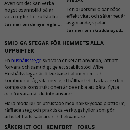
STEGAR
Även om det kan verka
I en arbetsmiljö där både
högst osannolikt så är
effektivitet och säkerhet är
våra regler för rullställning
avgörande, spelar
i Sverige slappare än de
Läs mer om de nya reglerna!
plattformstrappor och
från EU i skrivande stund,
Läs mer om skräddarsydda accesslösningar!
arbetsplattformar en
men detta kommer det bli
SMIDIGA STEGAR FÖR HEMMETS ALLA
central roll. Dessa
ändring på. Från och med
lösningar är utformade för
2025 träder nya
UPPGIFTER
att ge säker och stabil
föreskrifter i kraft i
En
hushållsstege
ska vara enkel att använda, lätt att
tillgång till olika
Sverige gällande
förvara och samtidigt ge ett stabilt stöd. Wibe
arbetsnivåer, samtidigt
rullställningar, med s
Hushållsstegar är tillverkade i aluminium och
som de är anpassningsbar
kombinerar låg vikt med god hållbarhet. Tack vare den
kompakta konstruktionen är de enkla att bära, flytta
och förvara när de inte används.
Flera modeller är utrustade med halkskyddad plattform,
räfflade steg och praktiska verktygshyllor som gör
arbetet både säkrare och bekvämare.
SÄKERHET OCH KOMFORT I FOKUS