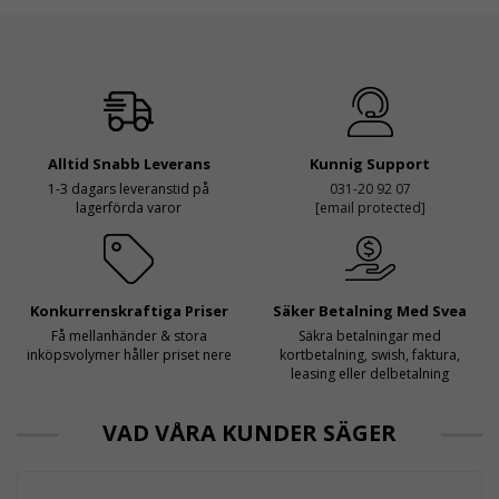
Alltid Snabb Leverans
Kunnig Support
1-3 dagars leveranstid på
031-20 92 07
lagerförda varor
[email protected]
Konkurrenskraftiga Priser
Säker Betalning Med Svea
Få mellanhänder & stora
Säkra betalningar med
inköpsvolymer håller priset nere
kortbetalning, swish, faktura,
leasing eller delbetalning
VAD VÅRA KUNDER SÄGER