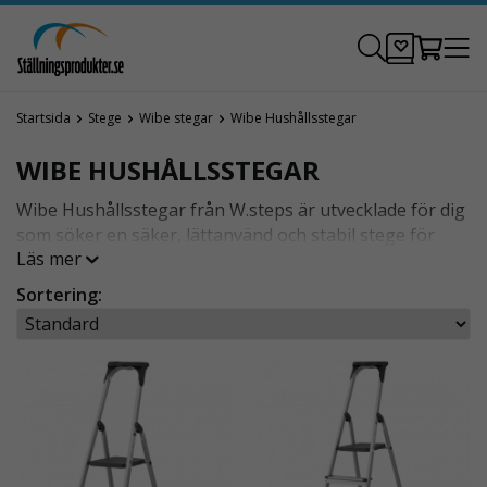
Startsida
Stege
Wibe stegar
Wibe Hushållsstegar
WIBE HUSHÅLLSSTEGAR
Wibe Hushållsstegar från W.steps är utvecklade för dig
som söker en säker, lättanvänd och stabil stege för
Läs mer
arbeten i hemmet. Oavsett om du ska måla, byta
lampor, sätta upp gardiner eller nå höga skåp erbjuder
Sortering:
Wibe Hushållsstegar en trygg lösning för vardagens
projekt.
Se alla produkter från Wibe.