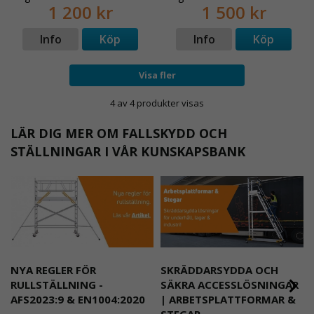
1 200 kr
1 500 kr
Info
Köp
Info
Köp
Visa fler
4 av 4 produkter visas
LÄR DIG MER OM FALLSKYDD OCH
STÄLLNINGAR I VÅR KUNSKAPSBANK
NYA REGLER FÖR
SKRÄDDARSYDDA OCH
RULLSTÄLLNING -
SÄKRA ACCESSLÖSNINGAR
AFS2023:9 & EN1004:2020
| ARBETSPLATTFORMAR &