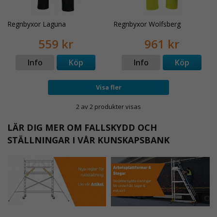
Regnbyxor Laguna
Regnbyxor Wolfsberg
559 kr
961 kr
Info
Köp
Info
Köp
Visa fler
2 av 2 produkter visas
LÄR DIG MER OM FALLSKYDD OCH
STÄLLNINGAR I VÅR KUNSKAPSBANK