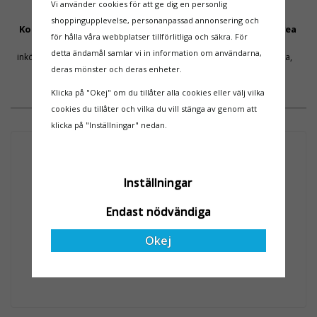
Vi använder cookies för att ge dig en personlig
shoppingupplevelse, personanpassad annonsering och
Konkurrenskraftiga Priser
Säker Betalning Med Svea
för hålla våra webbplatser tillförlitliga och säkra. För
Få mellanhänder & stora
Säkra betalningar med
detta ändamål samlar vi in information om användarna,
inköpsvolymer håller priset nere
kortbetalning, swish, faktura,
leasing eller delbetalning
deras mönster och deras enheter.
Klicka på "Okej" om du tillåter alla cookies eller välj vilka
VAD VÅRA KUNDER SÄGER
cookies du tillåter och vilka du vill stänga av genom att
klicka på "Inställningar" nedan.
Inställningar
Endast nödvändiga
Okej