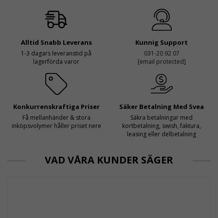
Alltid Snabb Leverans
Kunnig Support
1-3 dagars leveranstid på
031-20 92 07
lagerförda varor
[email protected]
Konkurrenskraftiga Priser
Säker Betalning Med Svea
Få mellanhänder & stora
Säkra betalningar med
inköpsvolymer håller priset nere
kortbetalning, swish, faktura,
leasing eller delbetalning
VAD VÅRA KUNDER SÄGER