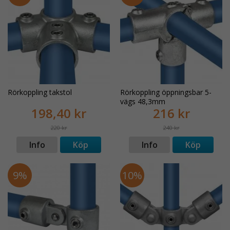
Rörkoppling takstol
Rörkoppling öppningsbar 5-
vägs 48,3mm
198,40 kr
216 kr
220 kr
240 kr
Info
Köp
Info
Köp
9%
10%