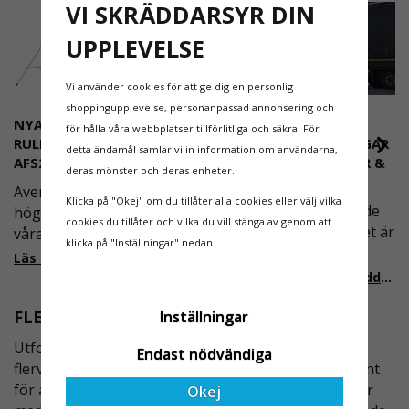
VI SKRÄDDARSYR DIN
UPPLEVELSE
Vi använder cookies för att ge dig en personlig
shoppingupplevelse, personanpassad annonsering och
NYA REGLER FÖR
SKRÄDDARSYDDA OCH
för hålla våra webbplatser tillförlitliga och säkra. För
RULLSTÄLLNING -
SÄKRA ACCESSLÖSNINGAR
detta ändamål samlar vi in information om användarna,
AFS2023:9 & EN1004:2020
| ARBETSPLATTFORMAR &
deras mönster och deras enheter.
STEGAR
Även om det kan verka
Klicka på "Okej" om du tillåter alla cookies eller välj vilka
I en arbetsmiljö där både
högst osannolikt så är
cookies du tillåter och vilka du vill stänga av genom att
effektivitet och säkerhet är
våra regler för rullställning
klicka på "Inställningar" nedan.
avgörande, spelar
i Sverige slappare än de
Läs mer om de nya reglerna!
plattformstrappor och
från EU i skrivande stund,
Läs mer om skräddarsydda accesslösningar!
arbetsplattformar en
men detta kommer det bli
FLERVÄGSKOPPLINGAR
FÖR KEY CLAMPS
central roll. Dessa
Inställningar
ändring på. Från och med
lösningar är utformade för
2025 träder nya
Utforska vårt omfattande sortiment av
Endast nödvändiga
att ge säker och stabil
föreskrifter i kraft i
flervägskopplingar, som är en nödvändig komponent
tillgång till olika
Sverige gällande
för att bygga flexibla och robusta rörkonstruktioner
Okej
arbetsnivåer, samtidigt
rullställningar, med s