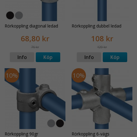
Rörkoppling diagonal ledad
Rörkoppling dubbel ledad
68,80 kr
108 kr
76 kr
120 kr
Info
Köp
Info
Köp
10%
10%
Rörkoppling 90gr
Rörkoppling 6-vägs