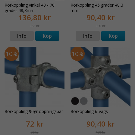
Rörkoppling vinkel 40 - 70
Rörkoppling 45 grader 48,3
grader 48,3mm
mm
136,80 kr
90,40 kr
152 kr
100 kr
Info
Köp
Info
Köp
10%
10%
Rörkoppling 90gr öppningsbar
Rörkoppling 6-vägs
72 kr
90,40 kr
80 kr
100 kr