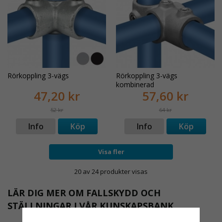
Rörkoppling 3-vägs
Rörkoppling 3-vägs
kombinerad
47,20 kr
57,60 kr
52 kr
64 kr
Info
Köp
Info
Köp
Visa fler
20 av 24 produkter visas
LÄR DIG MER OM FALLSKYDD OCH
STÄLLNINGAR I VÅR KUNSKAPSBANK