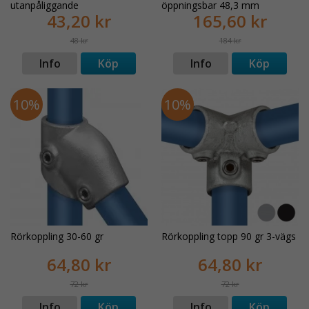
utanpåliggande
öppningsbar 48,3 mm
43,20 kr
165,60 kr
48 kr
184 kr
Info
Köp
Info
Köp
10%
10%
Rörkoppling 30-60 gr
Rörkoppling topp 90 gr 3-vägs
64,80 kr
64,80 kr
72 kr
72 kr
Info
Köp
Info
Köp