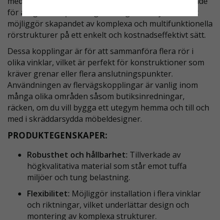
med key clamps. Våra flervägskopplingar är designade
som de är anpassningsbar
för att ge en anpassningsförmåga och styrka, vilket
möjliggör skapandet av komplexa och multifunktionella
rörstrukturer på ett enkelt och kostnadseffektivt sätt.
Dessa kopplingar är för att sammanföra flera rör i
olika vinklar, vilket är perfekt för konstruktioner som
kräver grenar eller flera anslutningspunkter.
Användningen av flervägskopplingar är vanlig inom
många olika områden såsom butiksinredningar,
räcken, om du vill bygga ett utegym hemma och till och
med i skräddarsydda möbeldesigner.
PRODUKTEGENSKAPER:
Robusthet och hållbarhet:
Tillverkade av
högkvalitativa material som står emot tuffa
miljöer och tung belastning.
Flexibilitet:
Möjliggör installation i flera vinklar
och riktningar, vilket underlättar design och
montering av komplexa strukturer.