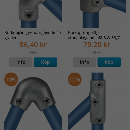
Rörkoppling genomgående 45
Rörkoppling 90gr
grader
utanpåliggande 48,3 & 33,7
86,40 kr
79,20 kr
MM
96 kr
88 kr
Info
Köp
Info
Köp
10%
10%