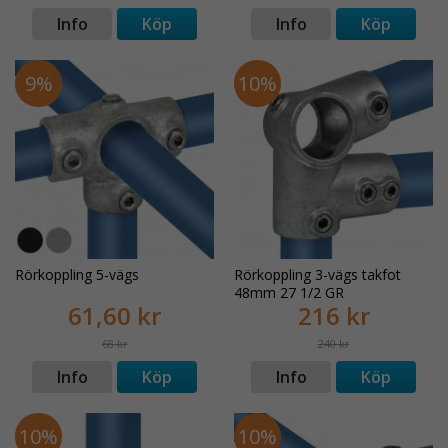
Info
Köp
Info
Köp
9%
10%
Rörkoppling 5-vägs
Rörkoppling 3-vägs takfot
48mm 27 1/2 GR
61,60 kr
216 kr
68 kr
240 kr
Info
Köp
Info
Köp
10%
10%