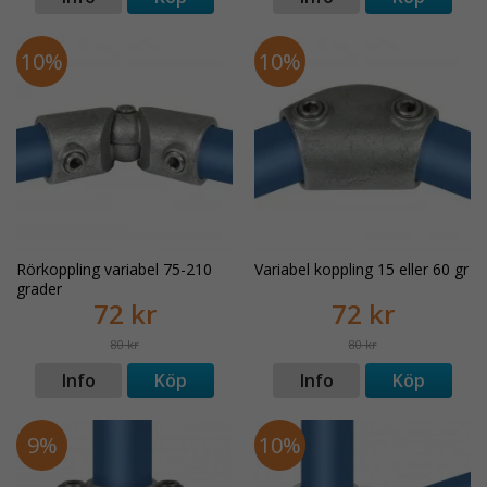
10%
10%
Rörkoppling variabel 75-210
Variabel koppling 15 eller 60 gr
grader
72 kr
72 kr
80 kr
80 kr
Info
Köp
Info
Köp
9%
10%