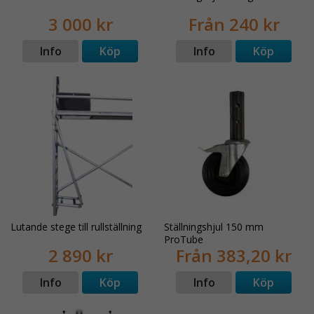
3 000 kr
Från 240 kr
Info
Köp
Info
Köp
Lutande stege till rullställning
Ställningshjul 150 mm
ProTube
2 890 kr
Från 383,20 kr
Info
Köp
Info
Köp