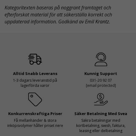
Kategoritexten baseras på noggrant framtaget och
efterforskat material för att säkerställa korrekt och
uppdaterad information. Godkänd av
Emil Krantz
.
Alltid Snabb Leverans
Kunnig Support
1-3 dagars leveranstid på
031-20 92 07
lagerförda varor
[email protected]
Konkurrenskraftiga Priser
Säker Betalning Med Svea
Få mellanhänder & stora
Säkra betalningar med
inköpsvolymer håller priset nere
kortbetalning, swish, faktura,
leasing eller delbetalning