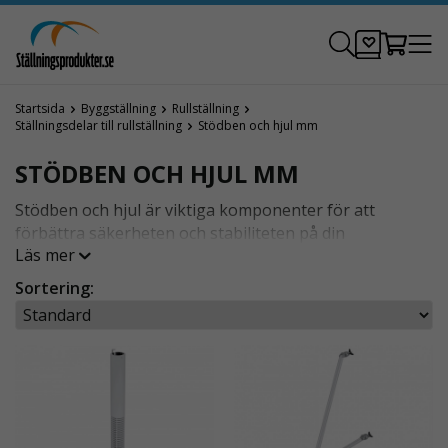
Startsida
Byggställning
Rullställning
Ställningsdelar till rullställning
Stödben och hjul mm
STÖDBEN OCH HJUL MM
Stödben och hjul är viktiga komponenter för att
förbättra säkerheten och stabiliteten på din
Läs mer
rullställning. Med vårt breda sortiment kan du anpassa
din ställning för att möta specifika arbetskrav och
Sortering:
säkerställa en trygg arbetsmiljö. Oavsett behov, så har
vi alltid en lösning av högsta kvalitet.