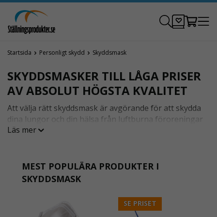
Startsida
Personligt skydd
Skyddsmask
SKYDDSMASKER TILL LÅGA PRISER
AV ABSOLUT HÖGSTA KVALITET
Att välja rätt skyddsmask är avgörande för att skydda
dina lungor och din hälsa från luftburna föroreningar
Läs mer
såsom aerosoler, damm, ånga, fiber och giftiga ämnen.
Det finns olika typer av skyddsmasker, varje typ
erbjuder unika fördelar beroende på
användningsområde.
MEST POPULÄRA PRODUKTER I
SKYDDSMASK
Är du osäker på vilken skyddsmask du behöver?
Tryck här så hjälper vi dig!
SE PRISET