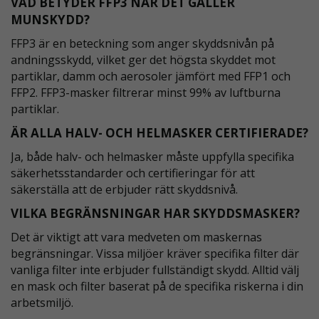
VAD BETYDER FFP3 NÄR DET GÄLLER
MUNSKYDD?
FFP3 är en beteckning som anger skyddsnivån på
andningsskydd, vilket ger det högsta skyddet mot
partiklar, damm och aerosoler jämfört med FFP1 och
FFP2. FFP3-masker filtrerar minst 99% av luftburna
partiklar.
ÄR ALLA HALV- OCH HELMASKER CERTIFIERADE?
Ja, både halv- och helmasker måste uppfylla specifika
säkerhetsstandarder och certifieringar för att
säkerställa att de erbjuder rätt skyddsnivå.
VILKA BEGRÄNSNINGAR HAR SKYDDSMASKER?
Det är viktigt att vara medveten om maskernas
begränsningar. Vissa miljöer kräver specifika filter där
vanliga filter inte erbjuder fullständigt skydd. Alltid välj
en mask och filter baserat på de specifika riskerna i din
arbetsmiljö.