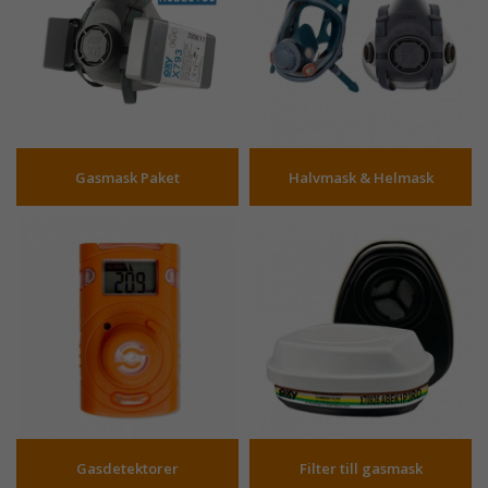
Gasmask Paket
Halvmask & Helmask
Gasdetektorer
Filter till gasmask