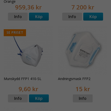
Orange
959,36 kr
7 200 kr
Info
Köp
Info
Köp
SE PRISET
Munskydd FFP1 410-SL
Andningsmask FFP2
9,60 kr
15 kr
Info
Köp
Info