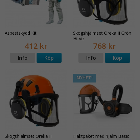
Asbestskydd Kit
Skogshjälmset Oreka II Grön
Hi-Viz
412 kr
768 kr
Info
Köp
Info
Köp
NYHET!
Skogshjälmset Oreka II
Fläktpaket med hjälm Basic