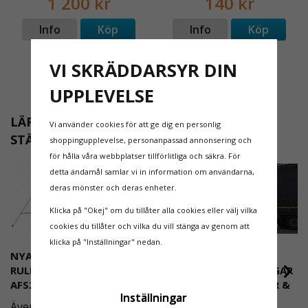
1 200 kr
140 kr
Info
Köp
Info
Köp
Visa fler
VI SKRÄDDARSYR DIN
UPPLEVELSE
20 av 36 produkter visas
LÄR DIG MER OM FALLSKYDD OCH
Vi använder cookies för att ge dig en personlig
STÄLLNINGAR I VÅR KUNSKAPSBANK
shoppingupplevelse, personanpassad annonsering och
för hålla våra webbplatser tillförlitliga och säkra. För
detta ändamål samlar vi in information om användarna,
deras mönster och deras enheter.
Klicka på "Okej" om du tillåter alla cookies eller välj vilka
cookies du tillåter och vilka du vill stänga av genom att
klicka på "Inställningar" nedan.
NYA REGLER FÖR
SKRÄDDARSYDDA OCH
RULLSTÄLLNING -
SÄKRA ACCESSLÖSNINGAR
AFS2023:9 & EN1004:2020
| ARBETSPLATTFORMAR &
Inställningar
STEGAR
Även om det kan verka