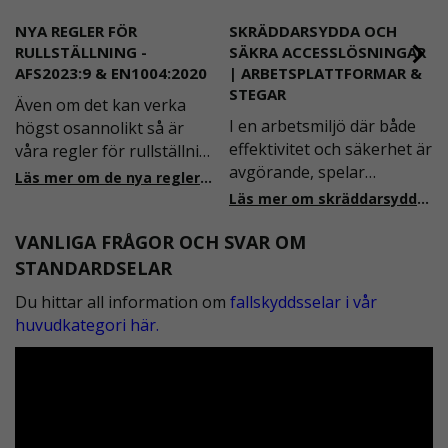
NYA REGLER FÖR
SKRÄDDARSYDDA OCH
RULLSTÄLLNING -
SÄKRA ACCESSLÖSNINGAR
AFS2023:9 & EN1004:2020
| ARBETSPLATTFORMAR &
STEGAR
Även om det kan verka
I en arbetsmiljö där både
högst osannolikt så är
effektivitet och säkerhet är
våra regler för rullställning
avgörande, spelar
i Sverige slappare än de
Läs mer om de nya reglerna!
plattformstrappor och
från EU i skrivande stund,
Läs mer om skräddarsydda accesslösningar!
arbetsplattformar en
men detta kommer det bli
VANLIGA FRÅGOR OCH SVAR OM
central roll. Dessa
ändring på. Från och med
lösningar är utformade för
2025 träder nya
STANDARDSELAR
att ge säker och stabil
föreskrifter i kraft i
Du hittar all information om
fallskyddsselar i vår
tillgång till olika
Sverige gällande
huvudkategori här.
arbetsnivåer, samtidigt
rullställningar, med s
som de är anpassningsbar