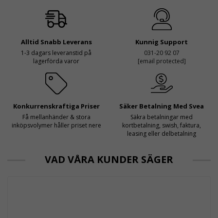
Alltid Snabb Leverans
Kunnig Support
1-3 dagars leveranstid på
031-20 92 07
lagerförda varor
[email protected]
Konkurrenskraftiga Priser
Säker Betalning Med Svea
Få mellanhänder & stora
Säkra betalningar med
inköpsvolymer håller priset nere
kortbetalning, swish, faktura,
leasing eller delbetalning
VAD VÅRA KUNDER SÄGER