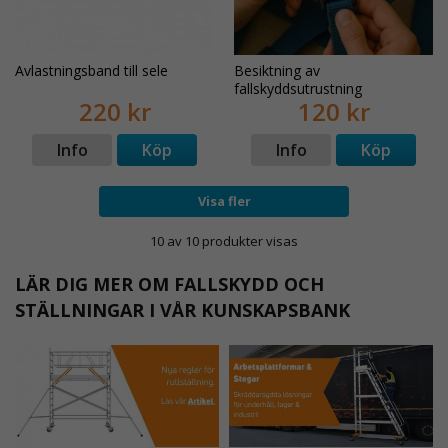
Avlastningsband till sele
Besiktning av
fallskyddsutrustning
220 kr
120 kr
Info
Köp
Info
Köp
Visa fler
10 av 10 produkter visas
LÄR DIG MER OM FALLSKYDD OCH
STÄLLNINGAR I VÅR KUNSKAPSBANK