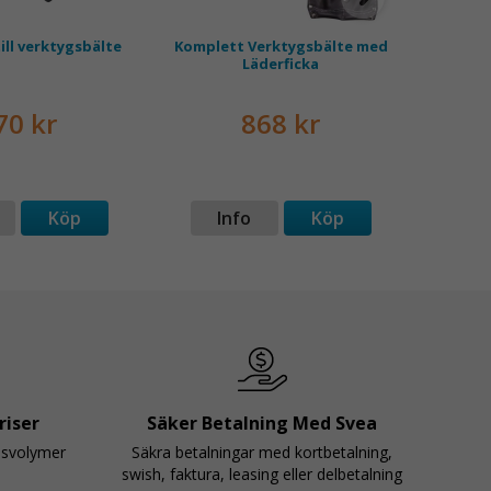
ill verktygsbälte
Komplett Verktygsbälte med
Läderficka
70 kr
868 kr
Köp
Info
Köp
I
riser
Säker Betalning Med Svea
psvolymer
Säkra betalningar med kortbetalning,
swish, faktura, leasing eller delbetalning