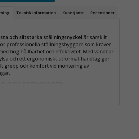
vning
Teknisk information
Kundtjänst
Recensioner
sta och slitstarka ställningsnyckel
är särskilt
ör professionella ställningsbyggare som kräver
 med hög hållbarhet och effektivitet. Med vändbar
lsa och ett ergonomiskt utformat handtag ger
t grepp och komfort vid montering av
ngar.
R OCH EGENSKAPER:
ar hylsa 22/24 mm
– Snabb och smidig växling
 storlekar.
kraftig design
– Perfekt för tuffa
förhållanden.
omiskt handtag
– Ger bättre kontroll och
r trötthet vid långvarig användning.