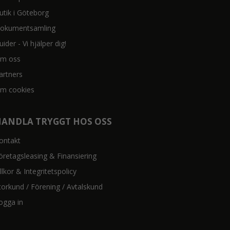
utik i Göteborg
okumentsamling
uider - Vi hjälper dig!
m oss
artners
m cookies
HANDLA TRYGGT HOS OSS
ontakt
öretagsleasing & Finansiering
illkor & Integritetspolicy
torkund / Förening / Avtalskund
ogga in