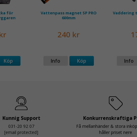
cka för
Vattenpass magnet SP PRO
Vaddering t
yggaren
600mm
kr
240 kr
1
Köp
Info
Köp
Info
Kunnig Support
Konkurrenskraftiga P
031-20 92 07
Få mellanhänder & stora inkö
[email protected]
håller priset nere