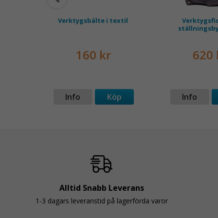
pline
Verktygsbälte i textil
Verktygsfi
ställningsb
160 kr
620 
p
Info
Köp
Info
Alltid Snabb Leverans
1-3 dagars leveranstid på lagerförda varor