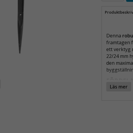
Produktbeskri
Denna
robu
framtagen f
ett verktyg
22/24 mm hy
den maximal
byggställni
FÖRDELA
Läs mer
Vändb
mellan
Extra 
arbets
Ergon
minska