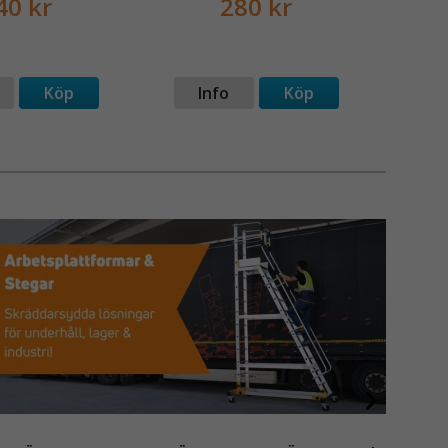
40 kr
280 kr
Köp
Info
Köp
I