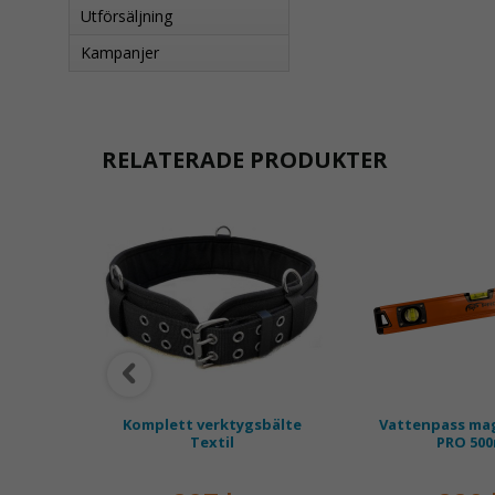
Utförsäljning
Kampanjer
RELATERADE PRODUKTER
RO 22mm
Komplett verktygsbälte
Vattenpass mag
Textil
PRO 50