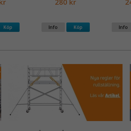
kr
280 kr
2
Köp
Info
Köp
Info