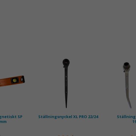
Kompat
rejäla
vatten
VILKEN S
Ställningsny
ställningsf
och Altrad.
Med sin
kra
denna nycke
professione
och hållbar
netiskt SP
Ställningsnyckel XL PRO 22/24
Ställning
0mm
1