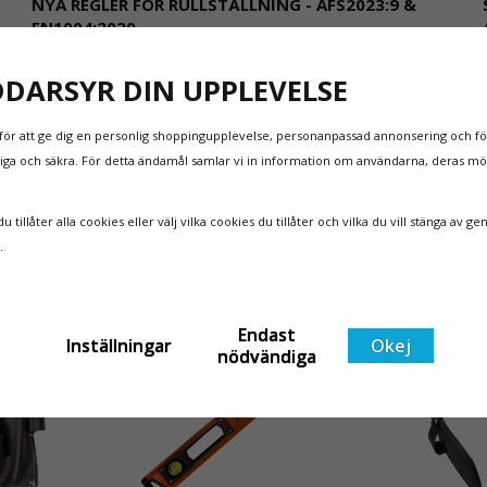
NYA REGLER FÖR RULLSTÄLLNING - AFS2023:9 &
EN1004:2020
Även om det kan verka högst osannolikt så är våra
DDARSYR DIN UPPLEVELSE
regler för rullställning i Sverige slappare än de från
EU i skrivande stund, men detta kommer det bli
ändring på. Från och med 2025 träder nya
för att ge dig en personlig shoppingupplevelse, personanpassad annonsering och för
Läs mer om de nya reglerna!
t
föreskrifter i kraft i Sverige gällande rullställningar,
itliga och säkra. För detta ändamål samlar vi in information om användarna, deras m
med s
 tillåter alla cookies eller välj vilka cookies du tillåter och vilka du vill stänga av ge
n.
Endast
Inställningar
Okej
nödvändiga