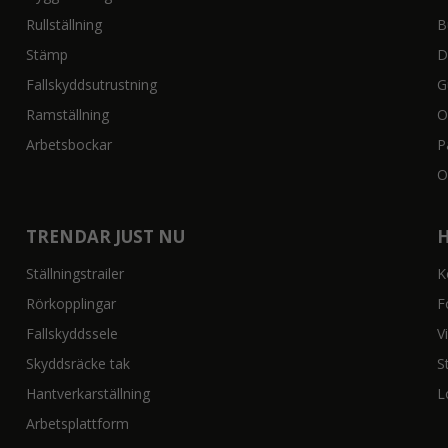
Rullställning
B
Stämp
D
Fallskyddsutrustning
G
Ramställning
O
Arbetsbockar
P
O
TRENDAR JUST NU
Ställningstrailer
K
Rörkopplingar
F
Fallskyddssele
V
Skyddsräcke tak
S
Hantverkarställning
L
Arbetsplattform