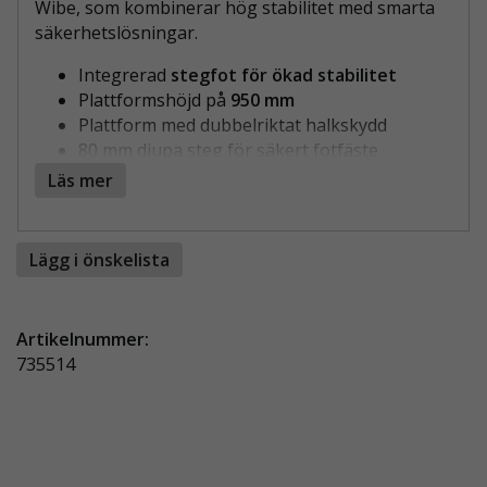
Wibe, som kombinerar hög stabilitet med smarta
säkerhetslösningar.
Integrerad
stegfot för ökad stabilitet
Plattformshöjd på
950 mm
Plattform med dubbelriktat halkskydd
80 mm djupa steg för säkert fotfäste
Godkänd enligt
Bra Arbetsmiljöval
Läs mer
WIBE TRAPPSTEGE 55P 4-STEG MED SÄKER
ARBETSPLATTFORM
Lägg i önskelista
Wibe Trappstege 55P 4-steg med stegfot är ett
utmärkt val för yrkesanvändare som vill kombinera
arbetshöjd med hög säkerhet. Plattformshöjden
Artikelnummer:
på 950 mm ger en bekväm arbetsposition för
735514
många typer av installations-, service- och
underhållsarbeten. Stegfoten bidrar till ökad
stabilitet och trygg användning på olika underlag.
KOMFORT FÖR LÅNGA ARBETSDAGAR