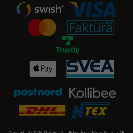
Copyright © 2026 Ställning & fallskyddsprodukter Sverige AB