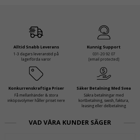
Alltid Snabb Leverans
Kunnig Support
1-3 dagars leveranstid på
031-20 92 07
lagerförda varor
[email protected]
Konkurrenskraftiga Priser
Säker Betalning Med Svea
Få mellanhänder & stora
Säkra betalningar med
inköpsvolymer håller priset nere
kortbetalning, swish, faktura,
leasing eller delbetalning
VAD VÅRA KUNDER SÄGER