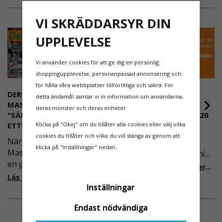
VI SKRÄDDARSYR DIN
UPPLEVELSE
Vi använder cookies för att ge dig en personlig
shoppingupplevelse, personanpassad annonsering och
för hålla våra webbplatser tillförlitliga och säkra. För
DEROME
NYA REGLER FÖR
detta ändamål samlar vi in information om användarna,
MASKINUTHYRNING -
RULLSTÄLLNING -
deras mönster och deras enheter.
"SÄKERHET ÄR ALLTID PRIO
AFS2023:9 & EN1004:2020
Klicka på "Okej" om du tillåter alla cookies eller välj vilka
ETT"
Även om det kan verka
cookies du tillåter och vilka du vill stänga av genom att
När Derome
högst osannolikt så är
klicka på "Inställningar" nedan.
Maskinuthyrning behövde
våra regler för rullställning
en pålitlig partner inom
i Sverige slappare än de
Läs mer om de nya reglerna!
fallskydd och
från EU i skrivande stund,
Läs mer om varför Derome väljer oss
säkerhetslösningar föll
Inställningar
men detta kommer det bli
valet på
ändring på. Från och med
Endast nödvändiga
Ställningsprodukter.se.
2025 träder nya
Med daglig verksamhet på