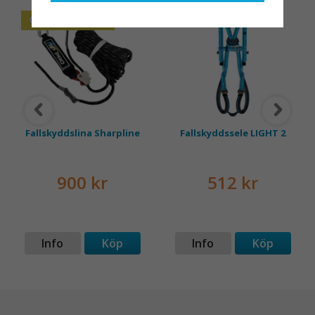
med en leverantör som
OLIKA LÄNGDER
både har rätt produkter
och e
Fallskyddslina Sharpline
Fallskyddssele LIGHT 2
900 kr
512 kr
Info
Köp
Info
Köp