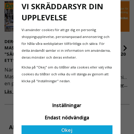
VI SKRÄDDARSYR DIN
UPPLEVELSE
Vi använder cookies för att ge dig en personlig
shoppingupplevelse, personanpassad annonsering och
DEROME
NYA REGLER FÖR
för hålla våra webbplatser tillförlitliga och säkra. För
MASKINUTHYRNING -
RULLSTÄLLNING -
detta ändamål samlar vi in information om användarna,
"SÄKERHET ÄR ALLTID PRIO
AFS2023:9 & EN1004:2020
deras mönster och deras enheter.
ETT"
Även om det kan verka
Klicka på "Okej" om du tillåter alla cookies eller välj vilka
När Derome
högst osannolikt så är
cookies du tillåter och vilka du vill stänga av genom att
Maskinuthyrning behövde
våra regler för rullställning
klicka på "Inställningar" nedan.
en pålitlig partner inom
i Sverige slappare än de
Läs mer om de nya reglerna!
fallskydd och
från EU i skrivande stund,
Läs mer om varför Derome väljer oss
säkerhetslösningar föll
men detta kommer det bli
valet på
ändring på. Från och med
Inställningar
Ställningsprodukter.se.
2025 träder nya
Endast nödvändiga
Med daglig verksamhet på
föreskrifter i kraft i
hög höjd är det avgörande
Sverige gällande
ANDRA KÖPTE ÄVEN
Okej
för dem att samarbeta
rullställningar, med s