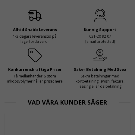
Alltid Snabb Leverans
Kunnig Support
1-3 dagars leveranstid på
031-20 92 07
lagerförda varor
[email protected]
Konkurrenskraftiga Priser
Säker Betalning Med Svea
Få mellanhänder & stora
Säkra betalningar med
inköpsvolymer håller priset nere
kortbetalning, swish, faktura,
leasing eller delbetalning
VAD VÅRA KUNDER SÄGER