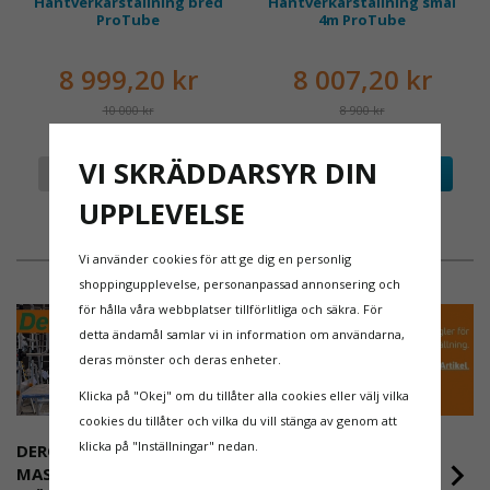
Hantverkarställning bred
Hantverkarställning smal
säkert grepp vid upp- och nedstigning.
ProTube
4m ProTube
Plattformen har ett effektivt halkskydd som ger
trygg arbetsställning även vid längre arbetspass.
8 999,20 kr
8 007,20 kr
SMARTA DETALJER FÖR EFFEKTIV
10 000 kr
8 900 kr
ANVÄNDNING
Den generösa topplattan mäter 300 x 600 mm och
VI SKRÄDDARSYR DIN
Info
Köp
Info
Köp
ger gott om plats för arbete. Ett integrerat
UPPLEVELSE
handtag gör arbetsbocken enkel att bära mellan
olika arbetsplatser. Plastskydd på plattformens
ändar minskar risken för att kablar, slangar eller
Vi använder cookies för att ge dig en personlig
verktyg fastnar i konstruktionen.
shoppingupplevelse, personanpassad annonsering och
för hålla våra webbplatser tillförlitliga och säkra. För
HÅLLBART VAL FRÅN W.STEPS
detta ändamål samlar vi in information om användarna,
Wibe Arbetsbock 55AB 2-steg tillverkas av
deras mönster och deras enheter.
certifierat koldioxidreducerat aluminium framställt
Klicka på "Okej" om du tillåter alla cookies eller välj vilka
med förnybar energi. Denna modell är dessutom
cookies du tillåter och vilka du vill stänga av genom att
märkt med
Bra Arbetsmiljöval
, vilket gör den till
klicka på "Inställningar" nedan.
DEROME
NYA REGLER FÖR
ett uppskattat val för arbetsplatser med höga krav
MASKINUTHYRNING -
RULLSTÄLLNING -
på säkerhet och ergonomi.