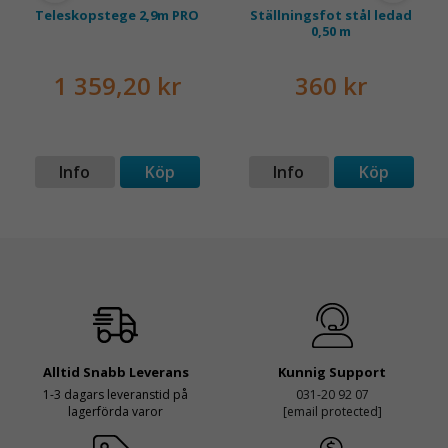
Teleskopstege 2,9m PRO
Ställningsfot stål ledad
0,50 m
1 359,20 kr
360 kr
Info
Köp
Info
Köp
Alltid Snabb Leverans
Kunnig Support
1-3 dagars leveranstid på
031-20 92 07
lagerförda varor
[email protected]