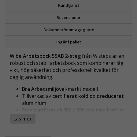
Kundtjänst
Recensioner
Dokument/montageguide
Ingår i paket
Wibe Arbetsbock 55AB 2-steg
från W.steps är en
robust och stabil arbetsbock som kombinerar låg
vikt, hög säkerhet och professionell kvalitet för
daglig användning.
Bra Arbetsmiljöval
-märkt modell
Tillverkad av
certifierat koldioxidreducerat
aluminium
Stor plattform på 300 x 600 mm med kraftigt
halkskydd
Läs mer
80 mm djupa, räfflade steg för säkert fotfäste
Integrerat bärhandtag för enkel transport