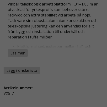
Vikbar teleskopisk arbetsplattform 1,31–1,83 m är
utvecklad för yrkesproffs som behöver större
räckvidd och extra stabilitet vid arbete på höjd.
Tack vare sin robusta aluminiumkonstruktion och
teleskopiska justering kan den användas för allt
från bygg och installation till underhåll och
reparation i tuffa miljöer.
Plattformshöjd: justerbar mellan 1,31 och
1,83 m
Läs mer
Arbetshöjd: ca 3,3–3,8 m
Plattformens storlek: 51x46 cm med
sparkskydd
Lägg i önskelista
Maxlast: 150 kg
Antal steg: 5 per sida
Vikt: 31 kg
Artikelnummer:
Bredd med utfällda stödben: 3,32 m för
VX5-7
maximal stabilitet
EXTRA RÄCKVIDD MED BIBEHÅLLEN