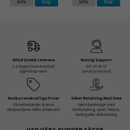
Info
Köp
Info
Köp
Alltid Snabb Leverans
Kunnig Support
1-3 dagars leveranstid på
031-20 92 07
lagerförda varor
[email protected]
Konkurrenskraftiga Priser
Säker Betalning Med Svea
Få mellanhänder & stora
Säkra betalningar med
inköpsvolymer håller priset nere
kortbetalning, swish, faktura,
leasing eller delbetalning
VAD VÅRA KUNDER SÄGER