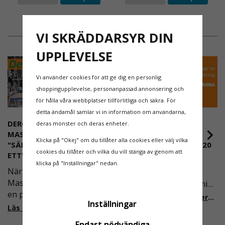
LÅNGVARIGA UPPGIFTER
Arbetsytan på 51x46 cm ger tillräckligt med plats
för verktyg och rörelse, medan sparkskydd och
VI SKRÄDDARSYR DIN
breda stegytor bidrar till en trygg arbetsposition
UPPLEVELSE
under längre pass. Den extra höjden gör
plattformen idealisk för exempelvis montage av
högt placerade installationer eller arbete på
Vi använder cookies för att ge dig en personlig
fasader och industriutrustning.
shoppingupplevelse, personanpassad annonsering och
för hålla våra webbplatser tillförlitliga och säkra. För
detta ändamål samlar vi in information om användarna,
DEROME
NYA REGLER FÖR
deras mönster och deras enheter.
MASKINUTHYRNING -
RULLSTÄLLNING -
Klicka på "Okej" om du tillåter alla cookies eller välj vilka
"SÄKERHET ÄR ALLTID PRIO
AFS2023:9 & EN1004:2020
cookies du tillåter och vilka du vill stänga av genom att
ETT"
Uppfyller och godkänd enligt bra
Även om det kan verka
klicka på "Inställningar" nedan.
arbetsmiljöval.
Läs mer om bra
När Derome
högst osannolikt så är
arbetsmiljöval.
Maskinuthyrning behövde
våra regler för rullställning
en pålitlig partner inom
i Sverige slappare än de
Läs mer om de nya reglerna!
OBS! Miljöbilder kan i vissa fall visa annan variant
Inställningar
fallskydd och
från EU i skrivande stund,
Läs mer om varför Derome väljer oss
på stegen, funktion densamma oavsett längd.
säkerhetslösningar föll
men detta kommer det bli
Endast nödvändiga