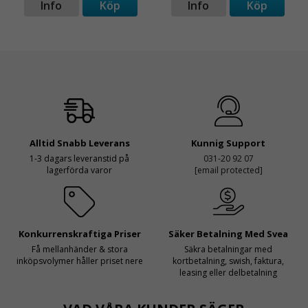
Info
Köp
Info
Köp
Alltid Snabb Leverans
Kunnig Support
1-3 dagars leveranstid på
031-20 92 07
lagerförda varor
[email protected]
Konkurrenskraftiga Priser
Säker Betalning Med Svea
Få mellanhänder & stora
Säkra betalningar med
inköpsvolymer håller priset nere
kortbetalning, swish, faktura,
leasing eller delbetalning