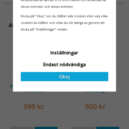
valet på
ändring på. Från och med
deras mönster och deras enheter.
Ställningsprodukter.se.
2025 träder nya
Med daglig verksamhet på
föreskrifter i kraft i
Klicka på "Okej" om du tillåter alla cookies eller välj vilka
hög höjd är det avgörande
Sverige gällande
cookies du tillåter och vilka du vill stänga av genom att
ANDRA KÖPTE ÄVEN
för dem att samarbeta
rullställningar, med s
klicka på "Inställningar" nedan.
med en leverantör som
både har rätt produkter
och e
Inställningar
Endast nödvändiga
Okej
Ring till ryggskydd topp
Skena till ryggskydd
inkl fästen
fasadstege
399 kr
500 kr