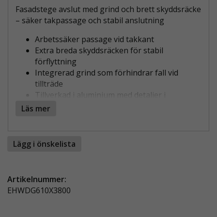
Fasadstege avslut med grind och brett skyddsräcke
– säker takpassage och stabil anslutning
Arbetssäker passage vid takkant
Extra breda skyddsräcken för stabil
förflyttning
Integrerad grind som förhindrar fall vid
tillträde
Tillverkad i aluminium med detaljer i
galvaniserat stål
Läs mer
Finns även i rostfritt stål på förfrågan
Fullt kompatibel med våra fasadstegar
Lägg i önskelista
SÄKERT OCH KONTROLLERAT TILLTRÄDE
TILL FASADSTEGEN
Detta Fasadstege avslut med grind och brett
Artikelnummer:
skyddsräcke är utvecklat för att skapa en trygg och
EHWDG610X3800
tydlig övergång mellan tak och fasadstege. De
extra breda sidoräckena ger stabilt stöd när