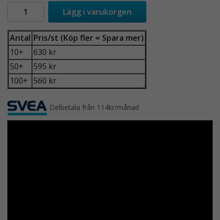
Lägg i varukorgen
Antal
Pris/st (Köp fler = Spara mer)
10+
630 kr
50+
595 kr
100+
560 kr
Delbetala från 114kr/månad