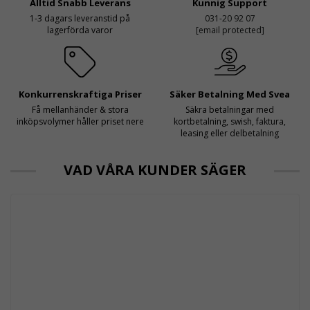
Alltid Snabb Leverans
Kunnig Support
1-3 dagars leveranstid på
031-20 92 07
lagerförda varor
[email protected]
Konkurrenskraftiga Priser
Säker Betalning Med Svea
Få mellanhänder & stora
Säkra betalningar med
inköpsvolymer håller priset nere
kortbetalning, swish, faktura,
leasing eller delbetalning
VAD VÅRA KUNDER SÄGER