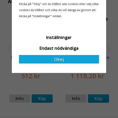
ANDRA KÖPTE ÄVEN
Klicka på "Okej" om du tillåter alla cookies eller välj vilka
för dem att samarbeta
rullställningar, med s
cookies du tillåter och vilka du vill stänga av genom att
med en leverantör som
KUNDFAVORIT
klicka på "Inställningar" nedan.
både har rätt produkter
och e
Inställningar
Endast nödvändiga
Fallskyddssele LIGHT 2
Fallskyddspaket med rep
Okej
Basic
512 kr
1 119,20 kr
Info
Köp
Info
Köp