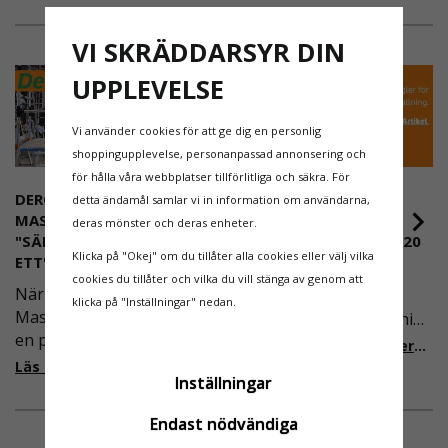
VI SKRÄDDARSYR DIN
UPPLEVELSE
Vi använder cookies för att ge dig en personlig
shoppingupplevelse, personanpassad annonsering och
för hålla våra webbplatser tillförlitliga och säkra. För
DEROME
NYA REGLER FÖR
detta ändamål samlar vi in information om användarna,
MASKINUTHYRNING -
RULLSTÄLLNING -
deras mönster och deras enheter.
"SÄKERHET ÄR ALLTID PRIO
AFS2023:9 & EN1004:2020
Klicka på "Okej" om du tillåter alla cookies eller välj vilka
ETT"
Även om det kan verka
cookies du tillåter och vilka du vill stänga av genom att
När Derome
högst osannolikt så är
klicka på "Inställningar" nedan.
Maskinuthyrning behövde
våra regler för rullställning
en pålitlig partner inom
i Sverige slappare än de
Läs mer om de nya reglerna!
fallskydd och
från EU i skrivande stund,
Läs mer om varför Derome väljer oss
Inställningar
säkerhetslösningar föll
men detta kommer det bli
valet på
ändring på. Från och med
Endast nödvändiga
Ställningsprodukter.se.
2025 träder nya