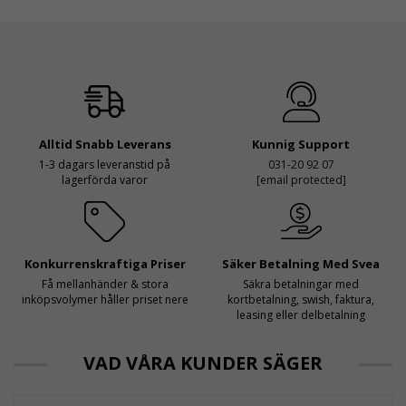
Alltid Snabb Leverans
Kunnig Support
1-3 dagars leveranstid på
031-20 92 07
lagerförda varor
[email protected]
Konkurrenskraftiga Priser
Säker Betalning Med Svea
Få mellanhänder & stora
Säkra betalningar med
inköpsvolymer håller priset nere
kortbetalning, swish, faktura,
leasing eller delbetalning
VAD VÅRA KUNDER SÄGER