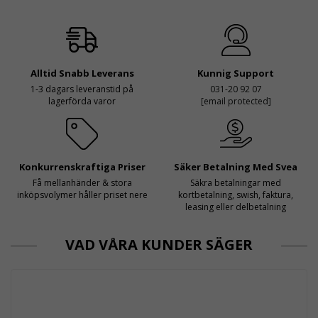
Alltid Snabb Leverans
Kunnig Support
1-3 dagars leveranstid på
031-20 92 07
lagerförda varor
[email protected]
Konkurrenskraftiga Priser
Säker Betalning Med Svea
Få mellanhänder & stora
Säkra betalningar med
inköpsvolymer håller priset nere
kortbetalning, swish, faktura,
leasing eller delbetalning
VAD VÅRA KUNDER SÄGER