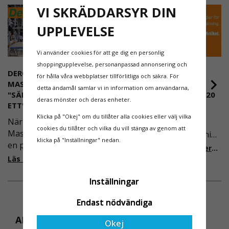
VI SKRÄDDARSYR DIN
UPPLEVELSE
Vi använder cookies för att ge dig en personlig
shoppingupplevelse, personanpassad annonsering och
DEROME
NYA REGLER FÖR
för hålla våra webbplatser tillförlitliga och säkra. För
MASKINUTHYRNING -
RULLSTÄLLNING -
detta ändamål samlar vi in information om användarna,
"SÄKERHET ÄR ALLTID PRIO
AFS2023:9 & EN1004:2020
deras mönster och deras enheter.
ETT"
Även om det kan verka
Klicka på "Okej" om du tillåter alla cookies eller välj vilka
När Derome
högst osannolikt så är
cookies du tillåter och vilka du vill stänga av genom att
Maskinuthyrning behövde
våra regler för rullställning
klicka på "Inställningar" nedan.
en pålitlig partner inom
i Sverige slappare än de
Läs mer om de nya reglerna!
fallskydd och
från EU i skrivande stund,
Läs mer om varför Derome väljer oss
säkerhetslösningar föll
men detta kommer det bli
valet på
Inställningar
ändring på. Från och med
Ställningsprodukter.se.
2025 träder nya
Endast nödvändiga
Med daglig verksamhet på
föreskrifter i kraft i
hög höjd är det avgörande
Sverige gällande
ANDRA KÖPTE ÄVEN
Okej
för dem att samarbeta
rullställningar, med s