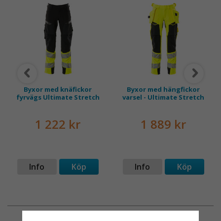
Byxor med knäfickor
Byxor med hängfickor
fyrvägs Ultimate Stretch
varsel - Ultimate Stretch
1 222 kr
1 889 kr
Info
Köp
Info
Köp