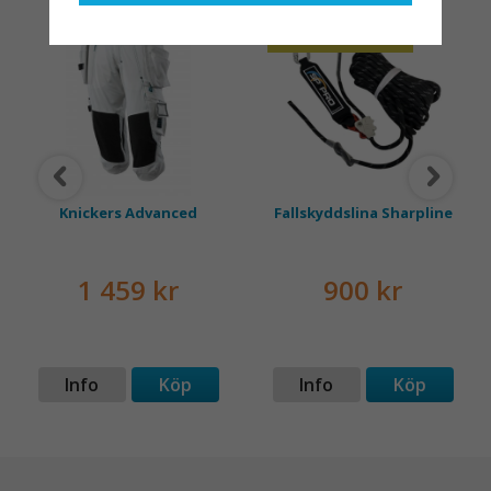
med en leverantör som
OLIKA LÄNGDER
både har rätt produkter
och e
Knickers Advanced
Fallskyddslina Sharpline
1 459 kr
900 kr
Info
Köp
Info
Köp