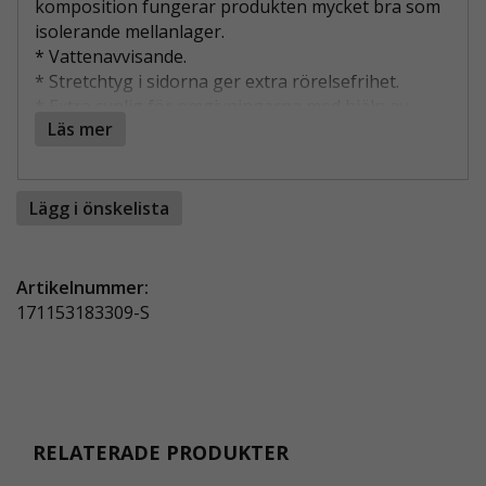
komposition fungerar produkten mycket bra som
isolerande mellanlager.
* Vattenavvisande.
* Stretchtyg i sidorna ger extra rörelsefrihet.
* Extra synlig för omgivningarna med hjälp av
Läs mer
reflexeffekter.
Önskar ni trycka er företagslogga gör en notering
Lägg i önskelista
i kassan så kontaktar vi er.
Artikelnummer:
171153183309-S
RELATERADE PRODUKTER