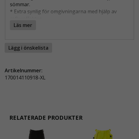
sömmar.
* Extra synlig för omgivningarna med hjälp av
reflexeffekter.
Läs mer
* Godkänt enligt EN 343 – certifierat skydd mot
regn.
Lägg i önskelista
Önskar ni trycka er företagslogga gör en notering
i kassan så kontaktar vi er.
Artikelnummer:
170014110918-XL
RELATERADE PRODUKTER