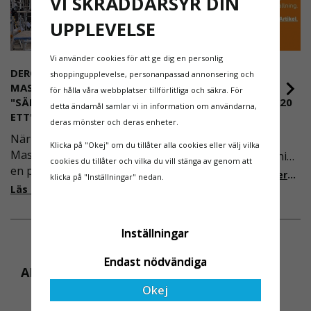
VI SKRÄDDARSYR DIN
UPPLEVELSE
Vi använder cookies för att ge dig en personlig
DEROME
NYA REGLER FÖR
shoppingupplevelse, personanpassad annonsering och
MASKINUTHYRNING -
RULLSTÄLLNING -
för hålla våra webbplatser tillförlitliga och säkra. För
"SÄKERHET ÄR ALLTID PRIO
AFS2023:9 & EN1004:2020
detta ändamål samlar vi in information om användarna,
ETT"
deras mönster och deras enheter.
Även om det kan verka
När Derome
högst osannolikt så är
Klicka på "Okej" om du tillåter alla cookies eller välj vilka
Maskinuthyrning behövde
våra regler för rullställning
cookies du tillåter och vilka du vill stänga av genom att
en pålitlig partner inom
i Sverige slappare än de
Läs mer om de nya reglerna!
klicka på "Inställningar" nedan.
fallskydd och
från EU i skrivande stund,
Läs mer om varför Derome väljer oss
säkerhetslösningar föll
men detta kommer det bli
valet på
ändring på. Från och med
Inställningar
Ställningsprodukter.se.
2025 träder nya
Med daglig verksamhet på
föreskrifter i kraft i
Endast nödvändiga
hög höjd är det avgörande
Sverige gällande
ANDRA KÖPTE ÄVEN
för dem att samarbeta
rullställningar, med s
Okej
med en leverantör som