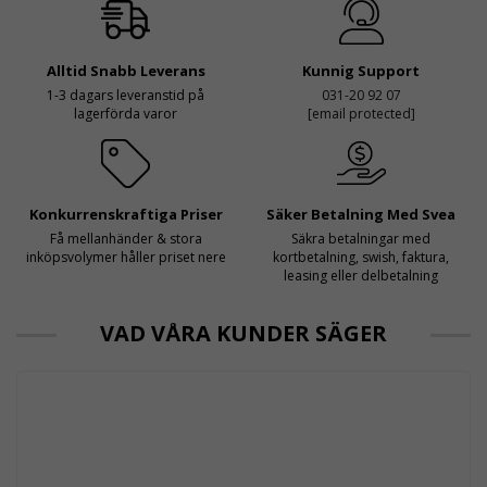
Alltid Snabb Leverans
Kunnig Support
1-3 dagars leveranstid på
031-20 92 07
lagerförda varor
[email protected]
Konkurrenskraftiga Priser
Säker Betalning Med Svea
Få mellanhänder & stora
Säkra betalningar med
inköpsvolymer håller priset nere
kortbetalning, swish, faktura,
leasing eller delbetalning
VAD VÅRA KUNDER SÄGER