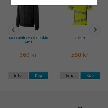
både har rätt produkter
och e
Sweatshirt med blixtlås
T-shirt
Lavit
369 kr
560 kr
Info
Köp
Info
Köp