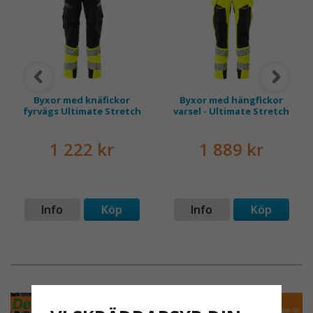
Byxor med knäfickor
Byxor med hängfickor
fyrvägs Ultimate Stretch
varsel - Ultimate Stretch
1 222 kr
1 889 kr
Info
Köp
Info
Köp