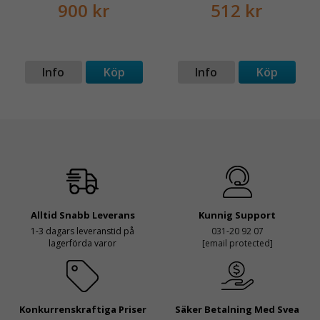
900 kr
512 kr
Info
Köp
Info
Köp
Alltid Snabb Leverans
Kunnig Support
1-3 dagars leveranstid på
031-20 92 07
lagerförda varor
[email protected]
Konkurrenskraftiga Priser
Säker Betalning Med Svea