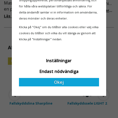
shoppingupplevelse, personanpassad annonsering och
Maskinuthyrning behövde
våra regler för rullställning
för hålla våra webbplatser tillförlitliga och säkra. För
en pålitlig partner inom
i Sverige slappare än de
Läs mer om de nya reglerna!
detta ändamål samlar vi in information om användarna,
fallskydd och
från EU i skrivande stund,
Läs mer om varför Derome väljer oss
deras mönster och deras enheter.
säkerhetslösningar föll
men detta kommer det bli
valet på
ändring på. Från och med
Klicka på "Okej" om du tillåter alla cookies eller välj vilka
Ställningsprodukter.se.
2025 träder nya
cookies du tillåter och vilka du vill stänga av genom att
Med daglig verksamhet på
föreskrifter i kraft i
klicka på "Inställningar" nedan.
hög höjd är det avgörande
Sverige gällande
ANDRA KÖPTE ÄVEN
för dem att samarbeta
rullställningar, med s
med en leverantör som
Inställningar
OLIKA LÄNGDER
både har rätt produkter
och e
Endast nödvändiga
Okej
Fallskyddslina Sharpline
Fallskyddssele LIGHT 2