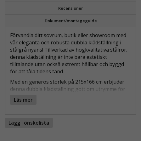
Recensioner
Dokument/montageguide
Förvandla ditt sovrum, butik eller showroom med
vår eleganta och robusta dubbla klädställning i
stålgrå nyans! Tillverkad av högkvalitativa stålrör,
denna klädställning är inte bara estetiskt
tilltalande utan också extremt hållbar och byggd
för att tåla tidens tand.
Med en generös storlek på 215x166 cm erbjuder
denna dubbla klädställning gott om utrymme för
att hänga dina kläder, oavsett om det är dina
Läs mer
dagliga klädesplagg, speciella outfits eller nya
kollektioner i butiken. Den stålgråa finishen ger
ställningen en modern touch, vilket gör att den
Lägg i önskelista
enkelt kan smälta in i alla rum eller kommersiella
utrymmen.