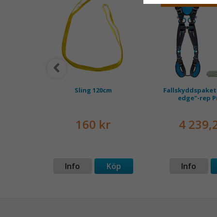
HT 2
Sling 120cm
Fallskyddspaket
edge"-rep 
160 kr
4 239,
p
Info
Köp
Info