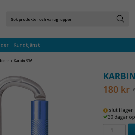
ider
Kundtjänst
biner
Karbin 936
KARBIN
180 kr
slut i lager
30 dagar öp