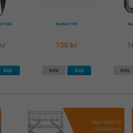
 CTA02
Karbin 1131
Ka
kr
150 kr
1
Köp
Info
Köp
Info