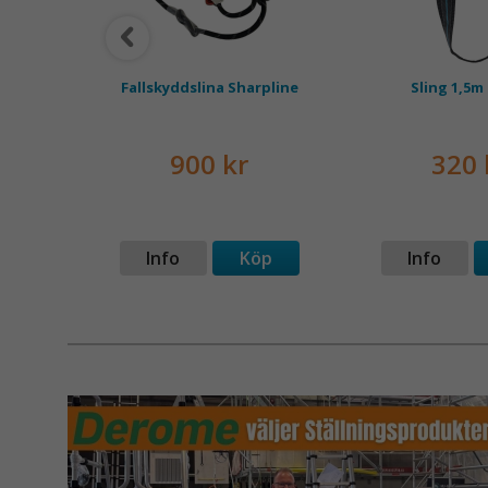
Fallskyddslina Sharpline
Sling 1,5m
900 kr
320 
p
Info
Köp
Info