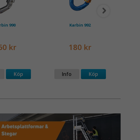
rbin 990
Karbin 992
60 kr
180 kr
Köp
Info
Köp
I