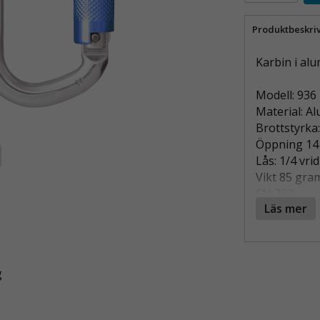
Produktbeskri
Karbin i al
Modell: 936
Material: A
Brottstyrka
Öppning 1
Lås: 1/4 vri
Vikt 85 gra
EN 362
Läs mer
Pris /st
25st / låda
g