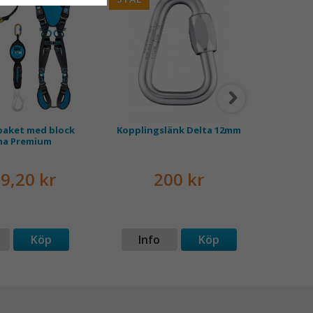
paket med block
Kopplingslänk Delta 12mm
Helkr
ina Premium
9,20 kr
200 kr
Köp
Info
Köp
I