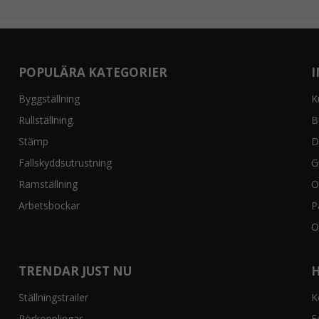
POPULÄRA KATEGORIER
Byggställning
K
Rullställning
B
Stämp
D
Fallskyddsutrustning
G
Ramställning
O
Arbetsbockar
P
O
TRENDAR JUST NU
Ställningstrailer
K
Rörkopplingar
F