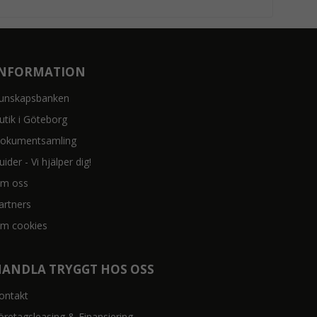
INFORMATION
unskapsbanken
utik i Göteborg
okumentsamling
uider - Vi hjälper dig!
m oss
artners
m cookies
HANDLA TRYGGT HOS OSS
ontakt
öretagsleasing & Finansiering