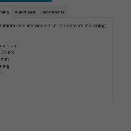
vning
Kundtjänst
Recensioner
uminium med individuellt serienummers märkning
luminium
: 23 kN
4 mm
dning
m