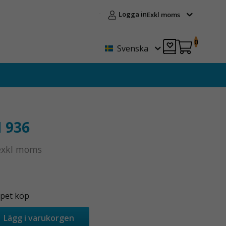
Logga in
Exkl moms
0
Svenska
 936
exkl moms
pet köp
Lägg i varukorgen