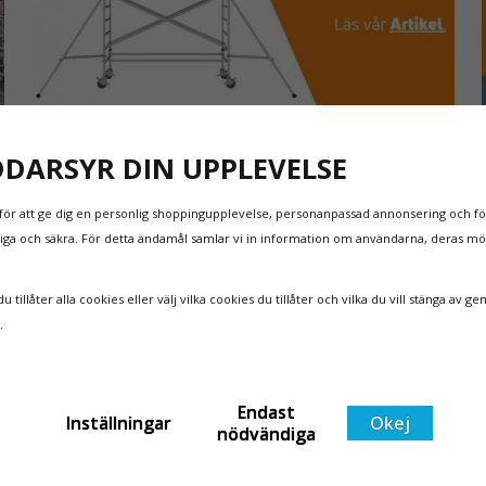
DDARSYR DIN UPPLEVELSE
NYA REGLER FÖR RULLSTÄLLNING - AFS2023:9 &
EN1004:2020
för att ge dig en personlig shoppingupplevelse, personanpassad annonsering och för
Även om det kan verka högst osannolikt så är våra
itliga och säkra. För detta ändamål samlar vi in information om användarna, deras m
regler för rullställning i Sverige slappare än de från
EU i skrivande stund, men detta kommer det bli
ändring på. Från och med 2025 träder nya
Läs mer om de nya reglerna!
 tillåter alla cookies eller välj vilka cookies du tillåter och vilka du vill stänga av ge
t
föreskrifter i kraft i Sverige gällande rullställningar,
n.
med s
Endast
Inställningar
Okej
nödvändiga