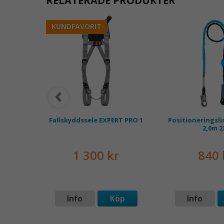
RELATERADE PRODUKTER
KUNDFAVORIT
sy
Fallskyddssele EXPERT PRO 1
Positioneringsli
2,0m 2
kr
1 300 kr
840 
p
Info
Köp
Info