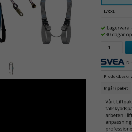
L/XXL
Lagervara 
30 dagar öp
De
Produktbeskri
Ingår i paket
Vårt Liftpak
fallskyddsp
arbeten i li
anpassningsb
professione