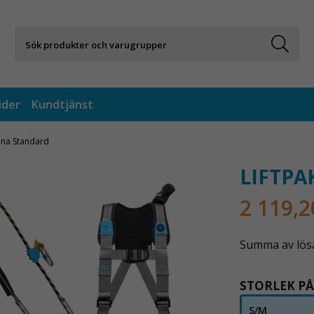
ider
Kundtjänst
lina Standard
LIFTPA
2 119,2
Summa av lösa 
STORLEK PÅ
S/M