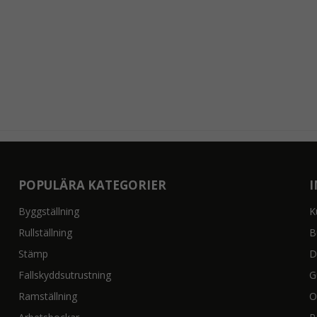
POPULÄRA KATEGORIER
Byggställning
K
Rullställning
B
Stämp
D
Fallskyddsutrustning
G
Ramställning
O