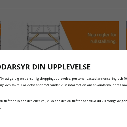
Läs mer om 
Läs mer om
Godkänd e
Storleksg
Storlek
S-M passar 
DDARSYR DIN UPPLEVELSE
L-XXL passa
Är du mellan 
för att ge dig en personlig shoppingupplevelse, personanpassad annonsering och för
XXL går att f
itliga och säkra. För detta ändamål samlar vi in information om användarna, deras m
NYA REGLER FÖR RULLSTÄLLNING - AFS2023:9 &
EN1004:2020
 tillåter alla cookies eller välj vilka cookies du tillåter och vilka du vill stänga av ge
Även om det kan verka högst osannolikt så är våra
n.
regler för rullställning i Sverige slappare än de från
EU i skrivande stund, men detta kommer det bli
ändring på. Från och med 2025 träder nya
Läs mer om de nya reglerna!