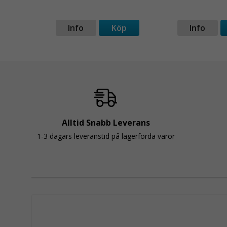
p
Info
Köp
Info
Alltid Snabb Leverans
1-3 dagars leveranstid på lagerförda varor