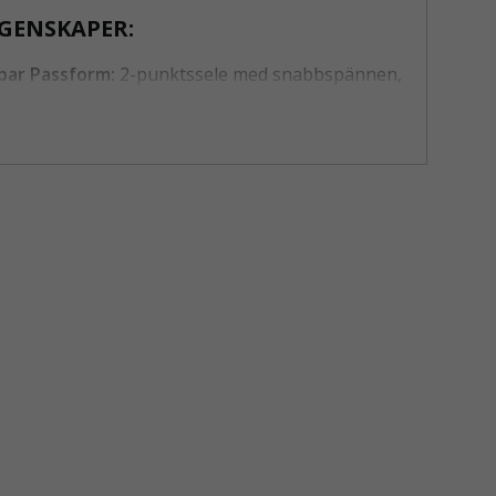
GENSKAPER:
bar Passform:
2-punktssele med snabbspännen,
glig i S/M och L/XXL.
trad Säkerhetskoppling:
Ryggplatta med D-ring
inium och ytterligare D-ring i aluminium på
t för smidig koppling.
 koppling:
Metallringar i smidd aluminium för
hållbarhet.
ierad Hållbarhet:
Selen har 10 års livslängd och
känd enligt EN36. Linan uppfyller EN358 och
.
rad Positioneringslina:
Justerbar 2,0M med
kt och enkel hantering, komplett med greppvänlig
iumjustering.
ed Liftpaket Standard är dess förmåga att