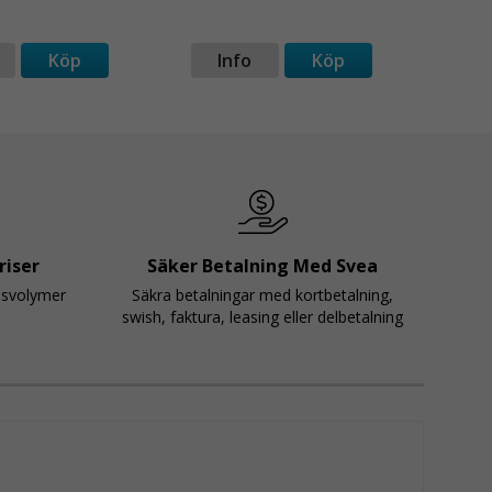
Köp
Info
Köp
I
riser
Säker Betalning Med Svea
psvolymer
Säkra betalningar med kortbetalning,
swish, faktura, leasing eller delbetalning