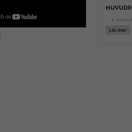
HUVUDE
Juster
tillgän
Läs mer
Förbät
i alum
bröste
Robust
extra 
Certif
är god
EN362
Avance
lättvi
alumin
Det unika m