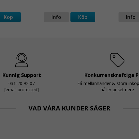
Köp
Info
Köp
Info
Kunnig Support
Konkurrenskraftiga P
031-20 92 07
Få mellanhänder & stora inkö
[email protected]
håller priset nere
VAD VÅRA KUNDER SÄGER