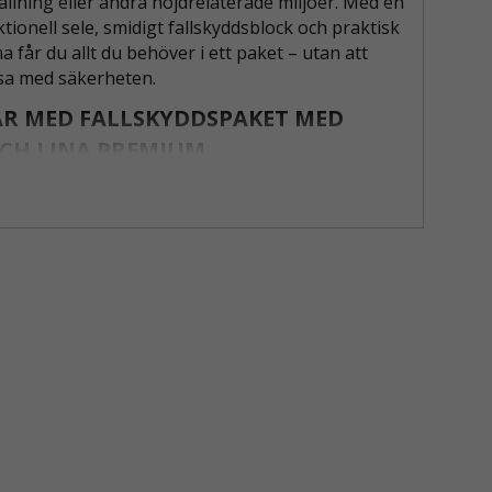
ställning eller andra höjdrelaterade miljöer. Med en
ktionell sele, smidigt fallskyddsblock och praktisk
a får du allt du behöver i ett paket – utan att
a med säkerheten.
R MED FALLSKYDDSPAKET MED
CH LINA PREMIUM
yddssele Wind 1 Pro
– Uppdaterad, mycket lätt
ed snabbspännen och D-ringar i både rygg- och
äge.
nrullande fallskyddsblock med hajkrok 2m, 2,7m
3,5m
– Kompakt, lätt och godkänt för vertikal
ning.
ngslina för förflyttning
– Underlättar rörlighet i
ng och andra miljöer där positionering är viktig.
tt och prisvärt
– Ett fallskyddspaket som håller
gligt bruk, utan att tumma på kvalitet.
el användning
– Passar utmärkt för
ingsmontörer, hantverkare och andra