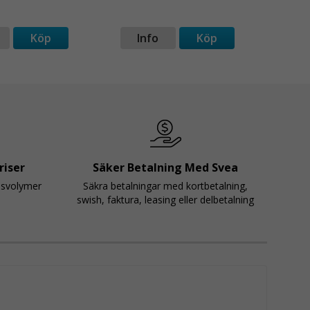
Köp
Info
Köp
I
riser
Säker Betalning Med Svea
psvolymer
Säkra betalningar med kortbetalning,
swish, faktura, leasing eller delbetalning