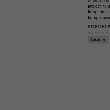
effektivt i 
lätt och fun
kopplingslin
kompromiss
FÖRDELA
BLOCK O
Läs mer
Fallsk
sele m
bröstl
Självi
eller 
använd
Koppli
ställni
Komple
för da
Flexib
ställn