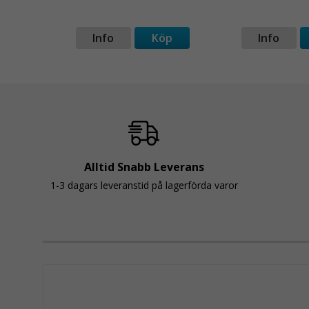
p
Info
Köp
Info
Alltid Snabb Leverans
1-3 dagars leveranstid på lagerförda varor