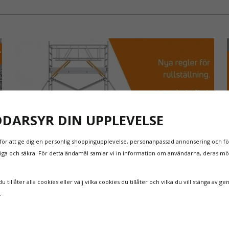
höjd. Läs m
KOPPLING
STÄLLNIN
Paketet ink
rörelse i e
förflyttning
alltid vara 
som ökar bå
kopplingsl
DDARSYR DIN UPPLEVELSE
Fallskyddsp
för att ge dig en personlig shoppingupplevelse, personanpassad annonsering och för
och flexibel
itliga och säkra. För detta ändamål samlar vi in information om användarna, deras m
kvalitet oc
NYA REGLER FÖR RULLSTÄLLNING - AFS2023:9 &
EN1004:2020
 tillåter alla cookies eller välj vilka cookies du tillåter och vilka du vill stänga av ge
Även om det kan verka högst osannolikt så är våra
n.
regler för rullställning i Sverige slappare än de från
EU i skrivande stund, men detta kommer det bli
ändring på. Från och med 2025 träder nya
Läs mer om de nya reglerna!