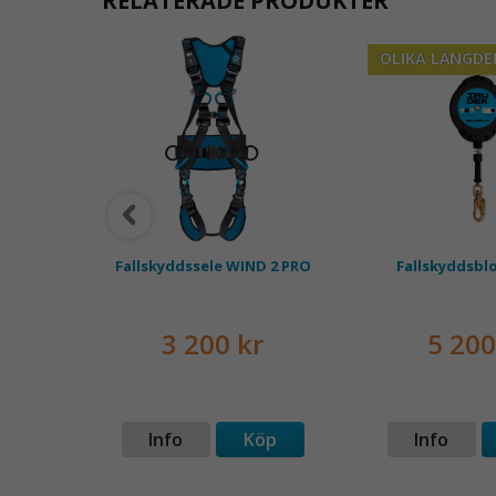
RELATERADE PRODUKTER
OLIKA LÄNGDE
 block
Fallskyddssele WIND 2 PRO
Fallskyddsbl
kr
3 200 kr
5 200
p
Info
Köp
Info