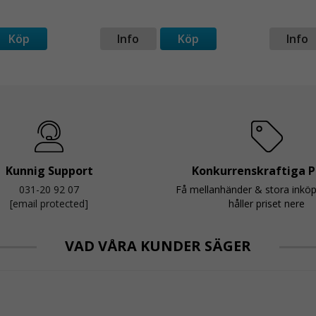
Köp
Info
Köp
Info
Kunnig Support
Konkurrenskraftiga P
031-20 92 07
Få mellanhänder & stora inkö
[email protected]
håller priset nere
VAD VÅRA KUNDER SÄGER