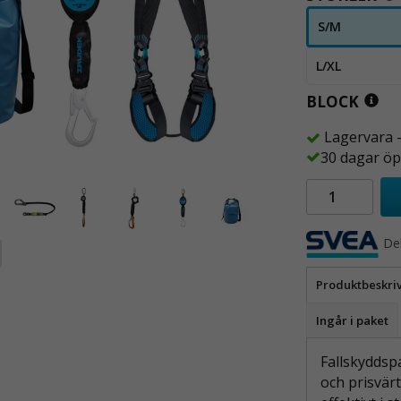
S/M
L/XL
BLOCK
Lagervara 
30 dagar öp
De
Produktbeskri
Ingår i paket
Fallskyddsp
och prisvärt