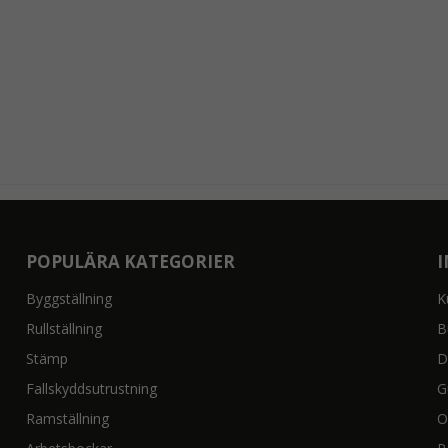
POPULÄRA KATEGORIER
Byggställning
K
Rullställning
B
Stämp
D
Fallskyddsutrustning
G
Ramställning
O