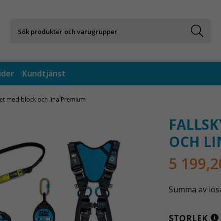
ider
Kundtjänst
et med block och lina Premium
FALLSK
OCH LI
5 199,2
Summa av lösa 
STORLEK