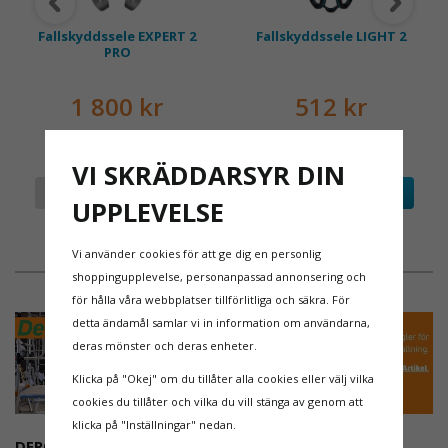
Wind 1 Pro är en uppdaterad sele som bygger
vidare på tidigare modellen Wind Blue 1. Den har
Fallskyddssele EXPERT 2
Fallskyddssele LIGHT 2
en avskalad design med låg vikt, vilket gör den
PRO
extra bekväm vid arbete under långa dagar –
särskilt i miljöer där rörlighet är viktig. Selen är
1 800 kr
512 kr
utrustad med snabbspännen på ben och bröst,
samt D-ringar för infästning i både rygg- och
bröstläge. Den är certifierad enligt EN361 och
VI SKRÄDDARSYR DIN
uppskattas av yrkesproffs för sin
Info
Köp
Info
Köp
UPPLEVELSE
användarvänlighet och hållbarhet. Läs mer om
fallskyddsselen
här
.
Vi använder cookies för att ge dig en personlig
DESIGNAD FÖR STÄLLNINGSBYGGARE OCH
shoppingupplevelse, personanpassad annonsering och
FALLSKYDDSMONTÖRER
för hålla våra webbplatser tillförlitliga och säkra. För
Detta kit är särskilt framtaget för att möta de höga
detta ändamål samlar vi in information om användarna,
kraven inom ställningsmontering. Den lätta selen
deras mönster och deras enheter.
ger rörelsefrihet och säkerhet, medan
Klicka på "Okej" om du tillåter alla cookies eller välj vilka
fallskyddsblocket skyddar effektivt vid potentiella
cookies du tillåter och vilka du vill stänga av genom att
fall. Kombinationen av mobilitet och robusta
klicka på "Inställningar" nedan.
komponenter gör detta till ett perfekt val för
DEROME
NYA REGLER FÖR