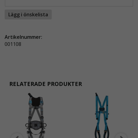
Fallskyddssele Wind 1 Pro
– Uppdaterad och
mycket lätt sele som ger ökad rörelsefrihet
Lägg i önskelista
utan att kompromissa med säkerheten.
Snabbspännen och D-ringar
– Justerbara
remmar i ben- och bröstläge samt
Artikelnummer:
infästningspunkter både på rygg och bröst.
001108
Självinrullande fallskyddsblock med hajkrok
– Sharp Edge-klassat vävband godkänt för
både vertikalt och horisontellt arbete över
vassa kanter.
Säkra kopplingar
– Hajkrok med 60 mm
öppning och låsbar karbinhake för smidig
RELATERADE PRODUKTER
och pålitlig infästning.
Vattentät väska
– Praktisk och slitstark
förvaring som håller utrustningen torr och
organiserad.
FALLSKYDDSSELE WIND 1 PRO – LÄTT,
FUNKTIONELL OCH ENKEL ATT ANVÄNDA