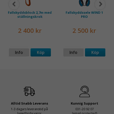
Fallskyddsblock 2,7m med
Fallskyddssele WIND 1
ställningskrok
PRO
2 400 kr
2 500 kr
Info
Köp
Info
Köp
Alltid Snabb Leverans
Kunnig Support
1-3 dagars leveranstid på
031-20 92 07
lagerförda varor
[email protected]