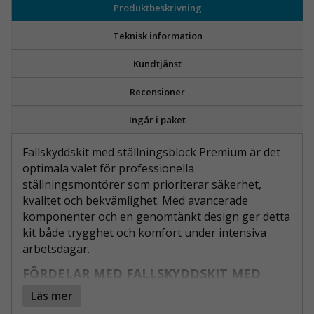
Produktbeskrivning
Teknisk information
Kundtjänst
Recensioner
Ingår i paket
Fallskyddskit med ställningsblock Premium är det
optimala valet för professionella
ställningsmontörer som prioriterar säkerhet,
kvalitet och bekvämlighet. Med avancerade
komponenter och en genomtänkt design ger detta
kit både trygghet och komfort under intensiva
arbetsdagar.
FÖRDELAR MED FALLSKYDDSKIT MED
STÄLLNINGSBLOCK PREMIUM
Läs mer