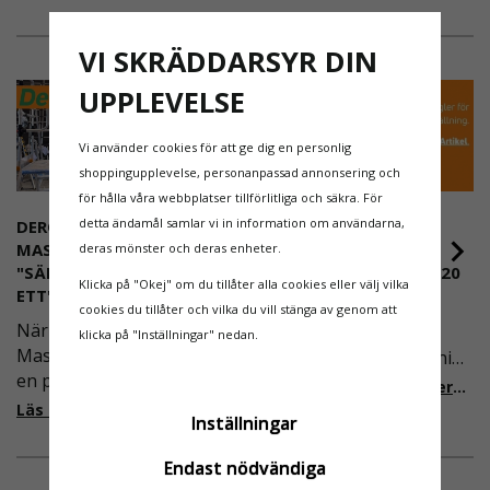
installationsprocessen och robusta
konstruktionen gör den idealisk för akuta
VI SKRÄDDARSYR DIN
situationer.
OBS: Produkten ska inspekteras innan
UPPLEVELSE
användning, och repet ska rullas ut helt. Denna
stege är endast avsedd för evakuering och får inte
Vi använder cookies för att ge dig en personlig
användas som ett åtkomstmedel.
shoppingupplevelse, personanpassad annonsering och
för hålla våra webbplatser tillförlitliga och säkra. För
Säkerställ en trygg arbetsmiljö med
detta ändamål samlar vi in information om användarna,
DEROME
NYA REGLER FÖR
Räddningsstege EVA LAD 2 – en räddningslösning
MASKINUTHYRNING -
RULLSTÄLLNING -
deras mönster och deras enheter.
som du kan lita på i kritiska situationer.
"SÄKERHET ÄR ALLTID PRIO
AFS2023:9 & EN1004:2020
Klicka på "Okej" om du tillåter alla cookies eller välj vilka
ETT"
Även om det kan verka
cookies du tillåter och vilka du vill stänga av genom att
När Derome
högst osannolikt så är
klicka på "Inställningar" nedan.
Maskinuthyrning behövde
våra regler för rullställning
en pålitlig partner inom
i Sverige slappare än de
Läs mer om de nya reglerna!
fallskydd och
från EU i skrivande stund,
Läs mer om varför Derome väljer oss
Inställningar
säkerhetslösningar föll
men detta kommer det bli
valet på
ändring på. Från och med
Endast nödvändiga
Ställningsprodukter.se.
2025 träder nya