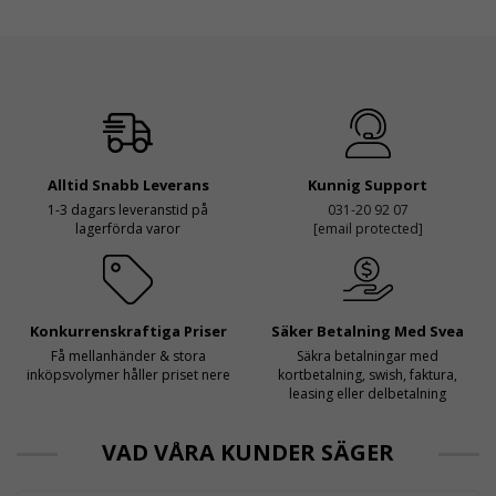
Alltid Snabb Leverans
Kunnig Support
1-3 dagars leveranstid på
031-20 92 07
lagerförda varor
[email protected]
Konkurrenskraftiga Priser
Säker Betalning Med Svea
Få mellanhänder & stora
Säkra betalningar med
inköpsvolymer håller priset nere
kortbetalning, swish, faktura,
leasing eller delbetalning
VAD VÅRA KUNDER SÄGER