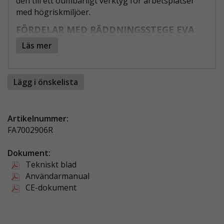
den till ett oumbärligt verktyg för arbetsplatser
med högriskmiljöer.
FÖRDELAR MED RÄDDNINGSSTEGE EVA
LAD 2:
Läs mer
Integrerat säkerhetssystem:
Inkluderar
glidlås och kärnmantelrep för ökad trygghet.
Lägg i önskelista
Stabil konstruktion:
Aluminiumförstärkta
steg för maximal hållbarhet.
Färgmärkning för synlighet:
Röda och
Artikelnummer:
orange steg markerar botten för enklare
FA7002906R
orientering.
Lätt och portabel:
Levereras med en
Dokument:
kompakt ryggsäck för smidig transport.
Tekniskt blad
Enkel installation:
Snabb att fästa och
Användarmanual
utplacera vid nödsituationer.
CE-dokument
DESIGNAD FÖR SÄKER EVAKUERING
EVA LAD 2 är särskilt utvecklad för att rädda och