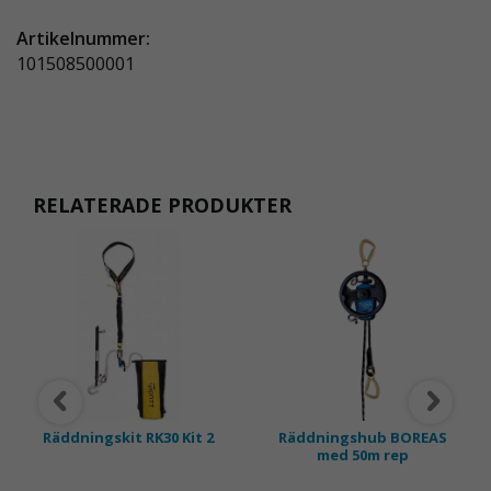
AG10K är utrustad med en centrifugalbroms för
Artikelnummer:
jämn och enkel firning. Levereras med ett 9mm
101508500001
semi-statiskt rep, 2 aluminium krokar och ett
handhjul.
OBS: Produkten kan beställas i valfri replängd.
RELATERADE PRODUKTER
Räddningskit RK30 Kit 2
Räddningshub BOREAS
med 50m rep