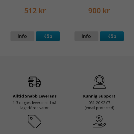
512 kr
900 kr
Info
Köp
Info
Köp
Alltid Snabb Leverans
Kunnig Support
1-3 dagars leveranstid på
031-20 92 07
lagerförda varor
[email protected]