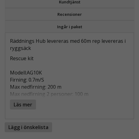
Kundtjänst
Recensioner
Ingår i paket
Räddnings Hub levereras med 60m rep levereras i
ryggsäck
Rescue kit
Modell:AG10K
Firning: 0.7m/S
Max nedfirning: 200 m
Max nedfirning 2 personer: 100 m
Max vikt 2 personer: 225 kg
Läs mer
Vikt 1,4 kg utan rep
Replängd: 60m
Standard: EN 341 EN 1496
Lägg i önskelista
Räddning, godshantering och firnings system.