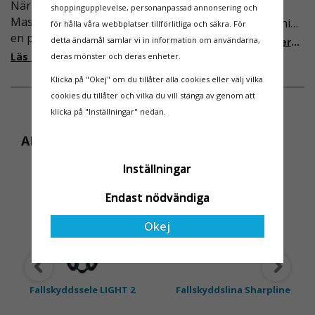
När Derome
högst osannolikt så är
shoppingupplevelse, personanpassad annonsering och
Maskinuthyrning behövde
våra regler för rullställning
för hålla våra webbplatser tillförlitliga och säkra. För
en pålitlig partner inom
i Sverige slappare än de
detta ändamål samlar vi in information om användarna,
Läs mer om de nya reglerna!
fallskydd och
från EU i skrivande stund,
Läs mer om varför Derome väljer oss
deras mönster och deras enheter.
säkerhetslösningar föll
men detta kommer det bli
Klicka på "Okej" om du tillåter alla cookies eller välj vilka
valet på
ändring på. Från och med
cookies du tillåter och vilka du vill stänga av genom att
Ställningsprodukter.se.
2025 träder nya
klicka på "Inställningar" nedan.
Med daglig verksamhet på
föreskrifter i kraft i
hög höjd är det avgörande
Sverige gällande
ANDRA KÖPTE ÄVEN
för dem att samarbeta
rullställningar, med s
med en leverantör som
Inställningar
OLIKA LÄNGDER
både har rätt produkter
Endast nödvändiga
och e
Okej
Fallskyddssele LIGHT 2
Fallskyddslina Sharpline