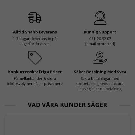
Alltid Snabb Leverans
Kunnig Support
1-3 dagars leveranstid på
031-20 92 07
lagerförda varor
[email protected]
Konkurrenskraftiga Priser
Säker Betalning Med Svea
Få mellanhänder & stora
Säkra betalningar med
inköpsvolymer håller priset nere
kortbetalning, swish, faktura,
leasing eller delbetalning
VAD VÅRA KUNDER SÄGER