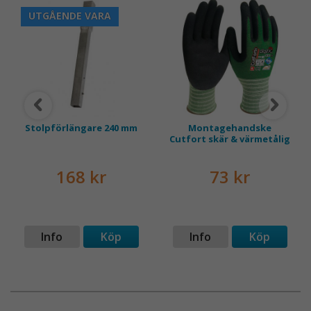
UTGÅENDE VARA
Stolpförlängare 240 mm
Montagehandske
Cutfort skär & värmetålig
168 kr
73 kr
Info
Köp
Info
Köp