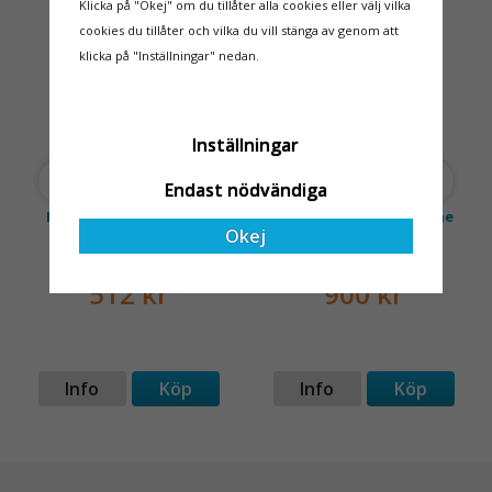
för dem att samarbeta
rullställningar, med s
Klicka på "Okej" om du tillåter alla cookies eller välj vilka
med en leverantör som
cookies du tillåter och vilka du vill stänga av genom att
OLIKA LÄNGDER
både har rätt produkter
klicka på "Inställningar" nedan.
och e
Inställningar
Endast nödvändiga
Fallskyddssele LIGHT 2
Fallskyddslina Sharpline
Okej
512 kr
900 kr
Info
Köp
Info
Köp