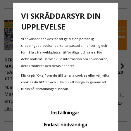
VI SKRÄDDARSYR DIN
UPPLEVELSE
Vi använder cookies för att ge dig en personlig
shoppingupplevelse, personanpassad annonsering och
för hålla våra webbplatser tillförlitliga och säkra. För
DEROME
NYA REGLER FÖR
detta ändamål samlar vi in information om användarna,
MASKINUTHYRNING -
RULLSTÄLLNING -
deras mönster och deras enheter.
"SÄKERHET ÄR ALLTID PRIO
AFS2023:9 & EN1004:2020
Klicka på "Okej" om du tillåter alla cookies eller välj vilka
ETT"
Även om det kan verka
cookies du tillåter och vilka du vill stänga av genom att
När Derome
högst osannolikt så är
klicka på "Inställningar" nedan.
Maskinuthyrning behövde
våra regler för rullställning
en pålitlig partner inom
i Sverige slappare än de
Läs mer om de nya reglerna!
fallskydd och
från EU i skrivande stund,
Läs mer om varför Derome väljer oss
Inställningar
säkerhetslösningar föll
men detta kommer det bli
valet på
ändring på. Från och med
Endast nödvändiga
Ställningsprodukter.se.
2025 träder nya