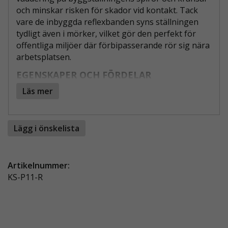
och minskar risken för skador vid kontakt. Tack
vare de inbyggda reflexbanden syns ställningen
tydligt även i mörker, vilket gör den perfekt för
offentliga miljöer där förbipasserande rör sig nära
arbetsplatsen.
EGENSKAPER OCH FÖRDELAR
Läs mer
Reflexband för hög synlighet – Gör
ställningen tydligt synlig i mörker.
Skyddar mot stötar och slag – Dämpar
Lägg i önskelista
kontakt med ställningsspiror och kransar.
Perfekt för offentliga miljöer – Idealisk vid
skolor, gångstråk och trafikerade områden.
Artikelnummer:
Snabb montering – Kardborrefäste för enkel
KS-P11-R
installation utan verktyg.
Slitstarkt material – Tåligt och anpassat för
långvarigt bruk på byggarbetsplatser.
SYNLIGHET OCH SKYDD I ETT