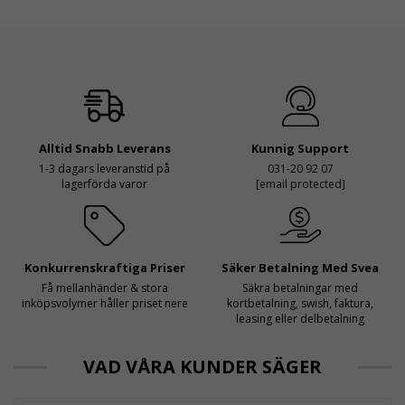
Alltid Snabb Leverans
Kunnig Support
1-3 dagars leveranstid på
031-20 92 07
lagerförda varor
[email protected]
Konkurrenskraftiga Priser
Säker Betalning Med Svea
Få mellanhänder & stora
Säkra betalningar med
inköpsvolymer håller priset nere
kortbetalning, swish, faktura,
leasing eller delbetalning
VAD VÅRA KUNDER SÄGER