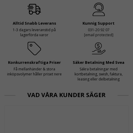
Alltid Snabb Leverans
Kunnig Support
1-3 dagars leveranstid på
031-20 92 07
lagerförda varor
[email protected]
Konkurrenskraftiga Priser
Säker Betalning Med Svea
Få mellanhänder & stora
Säkra betalningar med
inköpsvolymer håller priset nere
kortbetalning, swish, faktura,
leasing eller delbetalning
VAD VÅRA KUNDER SÄGER