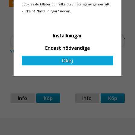
KUNDFAVORIT
cookies du tillåter och vilka du vill stänga av genom att
både har rätt produkter
klicka på "Inställningar" nedan.
och e
Inställningar
Endast nödvändiga
Ställningshjul Justerbart
Rullställning smal 4m
40cm 700 kg
ULTRA
Okej
1 000 kr
15 760 kr
Info
Köp
Info
Köp