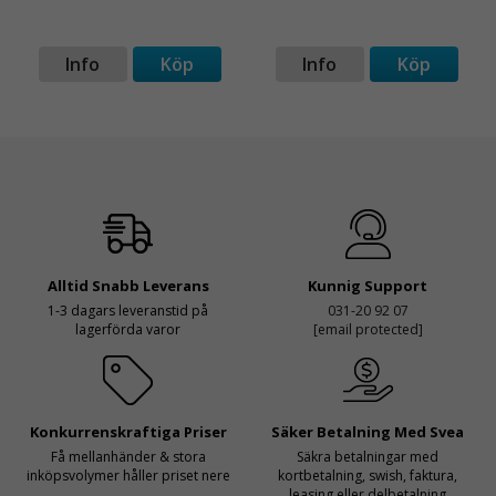
Info
Köp
Info
Köp
Alltid Snabb Leverans
Kunnig Support
1-3 dagars leveranstid på
031-20 92 07
lagerförda varor
[email protected]
Konkurrenskraftiga Priser
Säker Betalning Med Svea
Få mellanhänder & stora
Säkra betalningar med
inköpsvolymer håller priset nere
kortbetalning, swish, faktura,
leasing eller delbetalning