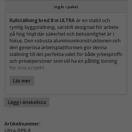
Ingår i paket
Rullställning bred 8 m ULTRA
är en stabil och
rymlig byggställning, särskilt designad för arbete
på hög höjd där säkerhet och bekvämlighet är i
fokus. Den robusta aluminiumkonstruktionen och
den generösa arbetsplattformen gör denna
ställning till det perfekta valet för både yrkesproffs
och privatpersoner som vill ha en pålitlig lösning
för sina projekt.
FÖRDELAR MED RULLSTÄLLNING BRED 8
Läs mer
M ULTRA:
Generös arbetsyta:
Den 135 cm breda
Lägg i önskelista
plattformen erbjuder gott om utrymme för
säkert och bekvämt arbete.
Flexibel arbetshöjd:
Plattformshöjd på 6 m
Artikelnummer:
ger en arbetshöjd på ca 8 m, vilket gör den
Ultra-BP8-8
idealisk för höjdarbete.