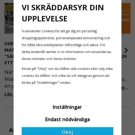
risken för olyckor.
VI SKRÄDDARSYR DIN
Med Minitower 6,4 m SP PRO får du en smidig,
UPPLEVELSE
säker och flexibel lösning som underlättar
arbetet i både hem och arbetsplats.
Vi använder cookies för att ge dig en personlig
shoppingupplevelse, personanpassad annonsering och
DEROME
NYA REGLER FÖR
för hålla våra webbplatser tillförlitliga och säkra. För
MASKINUTHYRNING -
RULLSTÄLLNING -
detta ändamål samlar vi in information om användarna,
"SÄKERHET ÄR ALLTID PRIO
AFS2023:9 & EN1004:2020
deras mönster och deras enheter.
ETT"
Även om det kan verka
Klicka på "Okej" om du tillåter alla cookies eller välj vilka
När Derome
högst osannolikt så är
cookies du tillåter och vilka du vill stänga av genom att
Maskinuthyrning behövde
våra regler för rullställning
klicka på "Inställningar" nedan.
en pålitlig partner inom
i Sverige slappare än de
Läs mer om de nya reglerna!
fallskydd och
från EU i skrivande stund,
Läs mer om varför Derome väljer oss
säkerhetslösningar föll
men detta kommer det bli
valet på
Inställningar
ändring på. Från och med
Ställningsprodukter.se.
2025 träder nya
Endast nödvändiga
Med daglig verksamhet på
föreskrifter i kraft i
hög höjd är det avgörande
Sverige gällande
ANDRA KÖPTE ÄVEN
Okej
för dem att samarbeta