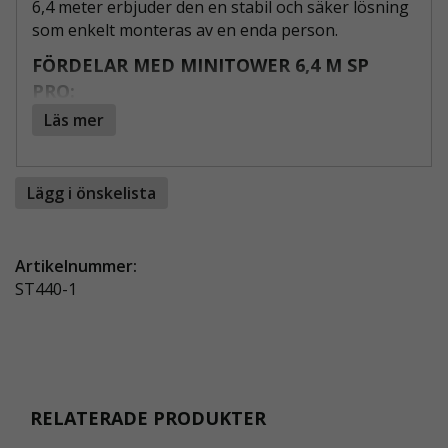
6,4 meter erbjuder den en stabil och säker lösning
som enkelt monteras av en enda person.
FÖRDELAR MED MINITOWER 6,4 M SP
PRO:
Läs mer
Kompakt design:
Endast 73 cm bred, vilket
gör den lätt att flytta genom smala passager
utan demontering.
Lägg i önskelista
Flexibel arbetshöjd:
Plattformshöjd på 4,4
meter ger en arbetshöjd på 6,4 meter.
Enkel och säker montering:
Safe Guardrail
Artikelnummer:
System gör det möjligt att montera våningen
ST440-1
ovanför innan du kliver upp.
Stabil och hållbar:
Tillverkad av aluminium
för låg vikt och lång livslängd.
Extra stabilitet:
Fyra medföljande stödben
för en trygg arbetsmiljö.
RELATERADE PRODUKTER
MÅTT OCH SPECIFIKATIONER