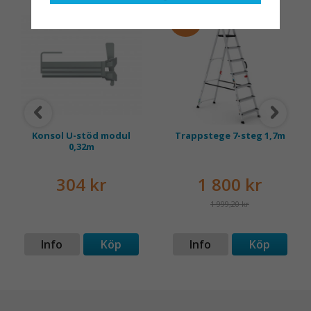
rullställningar, med s
med en leverantör som
10%
både har rätt produkter
och e
Konsol U-stöd modul
Trappstege 7-steg 1,7m
0,32m
304 kr
1 800 kr
1 999,20 kr
Info
Köp
Info
Köp