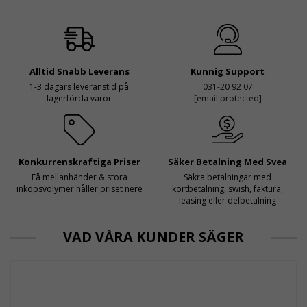
Alltid Snabb Leverans
Kunnig Support
1-3 dagars leveranstid på
031-20 92 07
lagerförda varor
[email protected]
Konkurrenskraftiga Priser
Säker Betalning Med Svea
Få mellanhänder & stora
Säkra betalningar med
inköpsvolymer håller priset nere
kortbetalning, swish, faktura,
leasing eller delbetalning
VAD VÅRA KUNDER SÄGER