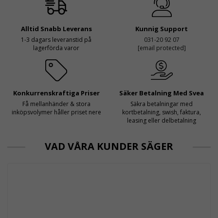
Alltid Snabb Leverans
Kunnig Support
1-3 dagars leveranstid på
031-20 92 07
lagerförda varor
[email protected]
Konkurrenskraftiga Priser
Säker Betalning Med Svea
Få mellanhänder & stora
Säkra betalningar med
inköpsvolymer håller priset nere
kortbetalning, swish, faktura,
leasing eller delbetalning
VAD VÅRA KUNDER SÄGER