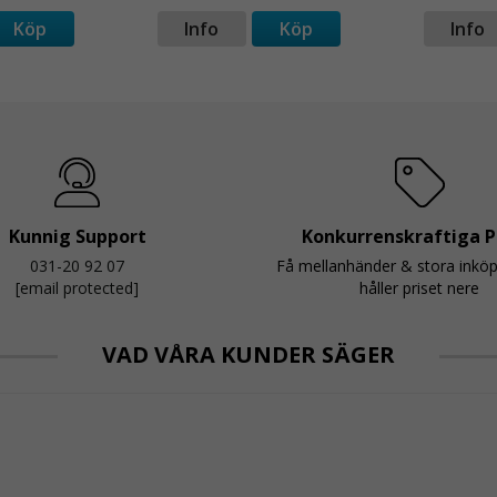
Köp
Info
Köp
Info
Kunnig Support
Konkurrenskraftiga P
031-20 92 07
Få mellanhänder & stora inkö
[email protected]
håller priset nere
VAD VÅRA KUNDER SÄGER