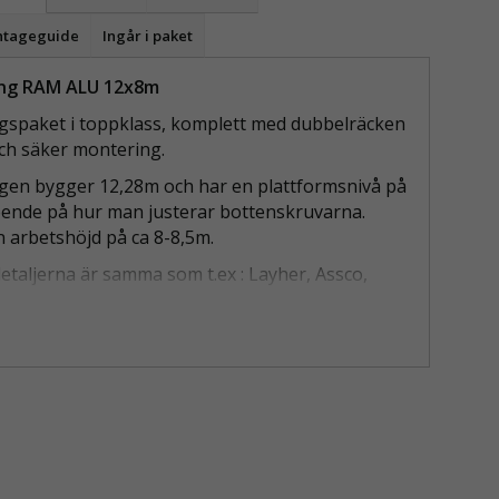
tageguide
Ingår i paket
ing RAM ALU 12x8m
gspaket i toppklass, komplett med dubbelräcken
ch säker montering.
gen bygger 12,28m och har en plattformsnivå på
ende på hur man justerar bottenskruvarna.
n arbetshöjd på ca 8-8,5m.
etaljerna är samma som t.ex : Layher, Assco,
on.