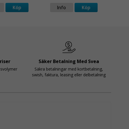
Köp
Info
Köp
I
riser
Säker Betalning Med Svea
psvolymer
Säkra betalningar med kortbetalning,
swish, faktura, leasing eller delbetalning