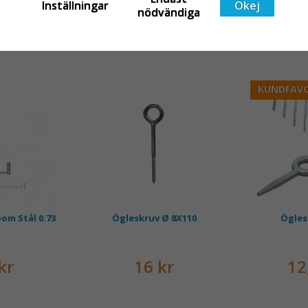
Inställningar
Okej
nödvändiga
KUNDFAVO
om Stål 0.73
Ögleskruv Ø 8X110
Ögles
kr
16 kr
12