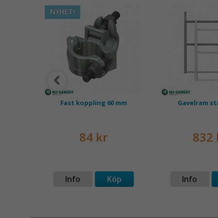
NYHET!
U 9x6 m
Fast koppling 60 mm
Gavelram stå
r
84 kr
832 
p
Info
Köp
Info