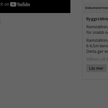
Dokument/mon
Byggställn
Ramställnin
för snabb o
Ramställnin
6-6,5m bero
Detta ger e
Måtten på d
Allfix, Monz
Läs mer