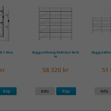
Läs här
om v
byggnadstäl
l 1.00 m
Byggställning RAM ALU 9x10
Byggställn
m
kr
58 320 kr
51 
Köp
Info
Köp
Info