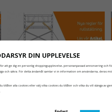
DDARSYR DIN UPPLEVELSE
för att ge dig en personlig shoppingupplevelse, personanpassad annonsering och för
NYA REGLER FÖR RULLSTÄLLNING - AFS2023:9 &
itliga och säkra. För detta ändamål samlar vi in information om användarna, deras m
EN1004:2020
Även om det kan verka högst osannolikt så är våra
 tillåter alla cookies eller välj vilka cookies du tillåter och vilka du vill stänga av ge
regler för rullställning i Sverige slappare än de från
n.
EU i skrivande stund, men detta kommer det bli
ändring på. Från och med 2025 träder nya
Läs mer om de nya reglerna!
t
föreskrifter i kraft i Sverige gällande rullställningar,
Endast
med s