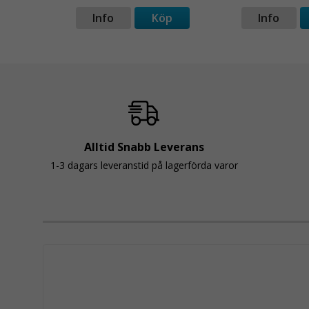
p
Info
Köp
Info
Alltid Snabb Leverans
1-3 dagars leveranstid på lagerförda varor