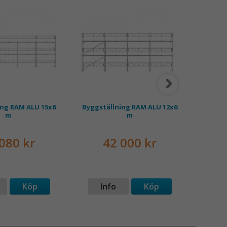
ilka regler som gäller vid montage av
KUND
lning.
ing RAM ALU 15x6
Byggställning RAM ALU 12x6
Byggst
m
m
m
080 kr
42 000 kr
Köp
Info
Köp
I