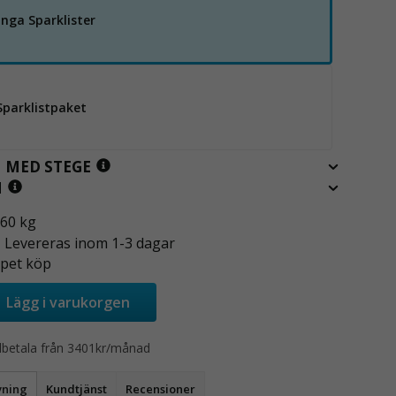
Inga Sparklister
Sparklistpaket
 MED STEGE
N
860 kg
- Levereras inom 1-3 dagar
pet köp
Lägg i varukorgen
lbetala från 3401kr/månad
vning
Kundtjänst
Recensioner