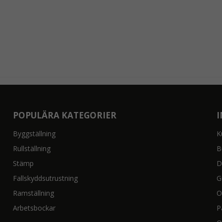
POPULÄRA KATEGORIER
Byggställning
K
Rullställning
B
Stämp
D
Fallskyddsutrustning
G
Ramställning
O
Arbetsbockar
P