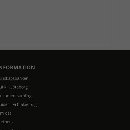
INFORMATION
unskapsbanken
utik i Göteborg
okumentsamling
uider - Vi hjälper dig!
m oss
artners