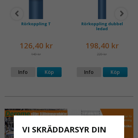
Rörkoppling T
Rörkoppling dubbel
ledad
126,40 kr
198,40 kr
140 kr
220 kr
Info
Köp
Info
Köp
VI SKRÄDDARSYR DIN