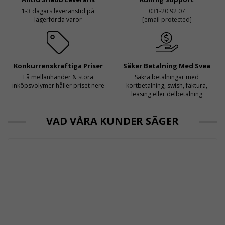
1-3 dagars leveranstid på
031-20 92 07
lagerförda varor
[email protected]
Konkurrenskraftiga Priser
Säker Betalning Med Svea
Få mellanhänder & stora
Säkra betalningar med
inköpsvolymer håller priset nere
kortbetalning, swish, faktura,
leasing eller delbetalning
VAD VÅRA KUNDER SÄGER