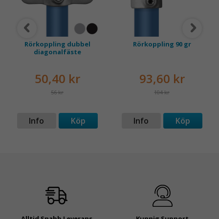
Rörkoppling dubbel
Rörkoppling 90 gr
diagonalfäste
50,40 kr
93,60 kr
56 kr
104 kr
Info
Köp
Info
Köp
Alltid Snabb Leverans
Kunnig Support