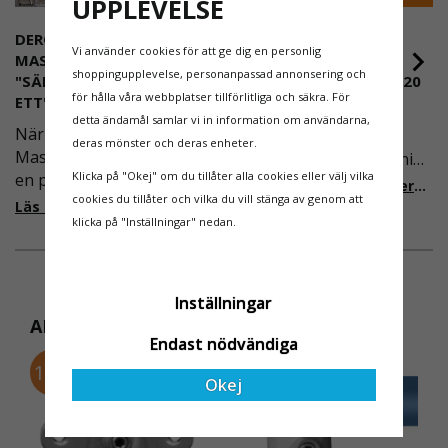
UPPLEVELSE
DEROME
NYA REGLER FÖR
Vi använder cookies för att ge dig en personlig
MASKINUTHYRNING -
RULLSTÄLLNING -
shoppingupplevelse, personanpassad annonsering och
"SÄKERHET ÄR ALLTID PRIO
AFS2023:9 & EN1004:2020
för hålla våra webbplatser tillförlitliga och säkra. För
ETT"
Även om det kan verka
detta ändamål samlar vi in information om användarna,
När Derome
högst osannolikt så är
deras mönster och deras enheter.
Maskinuthyrning behövde
våra regler för rullställning
Klicka på "Okej" om du tillåter alla cookies eller välj vilka
en pålitlig partner inom
i Sverige slappare än de
Läs mer om de nya reglerna!
cookies du tillåter och vilka du vill stänga av genom att
fallskydd och
från EU i skrivande stund,
Läs mer om varför Derome väljer oss
klicka på "Inställningar" nedan.
säkerhetslösningar föll
men detta kommer det bli
valet på
ändring på. Från och med
Ställningsprodukter.se.
2025 träder nya
Med daglig verksamhet på
föreskrifter i kraft i
Inställningar
hög höjd är det avgörande
Sverige gällande
ANDRA KÖPTE ÄVEN
för dem att samarbeta
rullställningar, med s
Endast nödvändiga
med en leverantör som
10%
10%
Okej
både har rätt produkter
och e