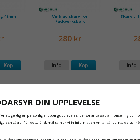
ng 48mm
Vinklad skarv för
Skarv til
Fackverksbalk
kr
280 kr
2
Köp
Info
Köp
Info
DDARSYR DIN UPPLEVELSE
för att ge dig en personlig shoppingupplevelse, personanpassad annonsering och för
itliga och säkra. För detta ändamål samlar vi in information om användarna, deras m
 tillåter alla cookies eller välj vilka cookies du tillåter och vilka du vill stänga av ge