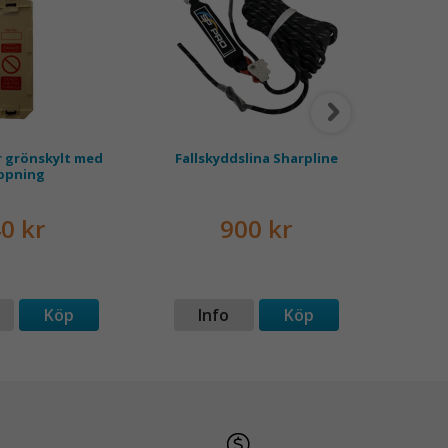
r grönskylt med
Fallskyddslina Sharpline
Fal
ppning
0 kr
900 kr
Köp
Info
Köp
I