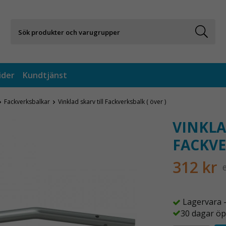
ider
Kundtjänst
Fackverksbalkar
Vinklad skarv till Fackverksbalk ( över )
VINKLA
FACKVE
312 kr
Lagervara 
30 dagar öp