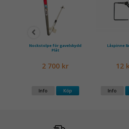
d rep
Nockstolpe för gavelskydd
Låspinne 8
Plåt
kr
2 700 kr
12 
p
Info
Köp
Info