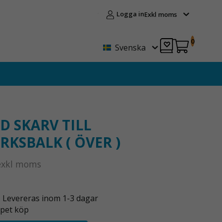
Logga in
Exkl moms
0
Svenska
D SKARV TILL
RKSBALK ( ÖVER )
exkl moms
- Levereras inom 1-3 dagar
pet köp