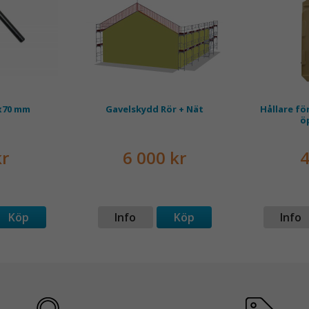
x70 mm
Gavelskydd Rör + Nät
Hållare fö
ö
kr
6 000 kr
4
Köp
Info
Köp
Info