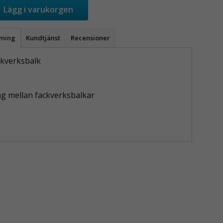
Lägg i varukorgen
vning
Kundtjänst
Recensioner
ackverksbalk
ng mellan fackverksbalkar