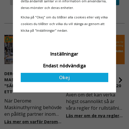
Info
Köp
Info
Köp
detta ändamål samlar vi in information om användarna,
deras mönster och deras enheter.
Klicka på "Okej" om du tillåter alla cookies eller välj vilka
cookies du tillåter och vilka du vill stänga av genom att
klicka på "Inställningar" nedan.
Inställningar
Endast nödvändiga
DEROME
NYA REGLER FÖR
Okej
MASKINUTHYRNING -
RULLSTÄLLNING -
"SÄKERHET ÄR ALLTID PRIO
AFS2023:9 & EN1004:2020
ETT"
Även om det kan verka
När Derome
högst osannolikt så är
Maskinuthyrning behövde
våra regler för rullställning
en pålitlig partner inom
i Sverige slappare än de
Läs mer om de nya reglerna!
fallskydd och
från EU i skrivande stund,
Läs mer om varför Derome väljer oss
säkerhetslösningar föll
men detta kommer det bli