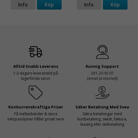
Info
Köp
Info
Köp
Alltid Snabb Leverans
Kunnig Support
1-3 dagars leveranstid på
031-20 92 07
lagerförda varor
[email protected]
Konkurrenskraftiga Priser
Säker Betalning Med Svea
Få mellanhänder & stora
Säkra betalningar med
inköpsvolymer håller priset nere
kortbetalning, swish, faktura,
leasing eller delbetalning