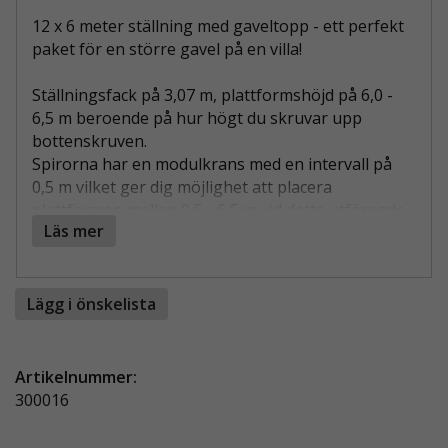
12 x 6 meter ställning med gaveltopp - ett perfekt
paket för en större gavel på en villa!
Ställningsfack på 3,07 m, plattformshöjd på 6,0 -
6,5 m beroende på hur högt du skruvar upp
bottenskruven.
Spirorna har en modulkrans med en intervall på
0,5 m vilket ger dig möjlighet att placera
plattformen mellan 0,5 - 6,5 m vid detta utförande.
Läs mer
Detta ger en arbetshöjd upp till 8,0 - 8,5 m.
Bredden på ställningen i detta paketet är 0,73m,
men det går även att få i 1,09 och 1,4m.
Lägg i önskelista
Måtten på detaljerna är samma som t.ex : Layher,
Assco, Allfix, Monzon.
Artikelnummer:
På bilden är tillvalen sparklist, plattform med stege och
300016
extra stålplank inkluderat.