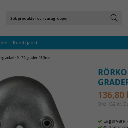
ider
Kundtjänst
ng vinkel 40 - 70 grader 48,3mm
RÖRKOP
GRADE
136,80 
Ord.
152 kr
. D
Lagervara 
30 dagar öp