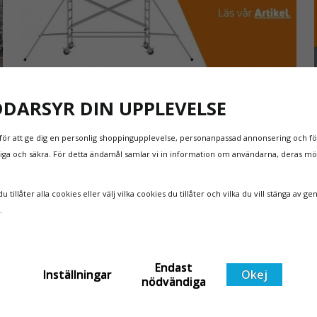
NYA REGLER FÖR RULLSTÄLLNING - AFS2023:9 &
DDARSYR DIN UPPLEVELSE
EN1004:2020
Även om det kan verka högst osannolikt så är våra
för att ge dig en personlig shoppingupplevelse, personanpassad annonsering och för
regler för rullställning i Sverige slappare än de från
itliga och säkra. För detta ändamål samlar vi in information om användarna, deras m
EU i skrivande stund, men detta kommer det bli
ändring på. Från och med 2025 träder nya
Läs mer om de nya reglerna!
 tillåter alla cookies eller välj vilka cookies du tillåter och vilka du vill stänga av ge
t
föreskrifter i kraft i Sverige gällande rullställningar,
n.
med s
Endast
Inställningar
Okej
nödvändiga
9%
SE PRISET