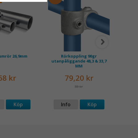
umrör 26,9mm
Rörkoppling 90gr
Rörk
utanpåliggande 48,3 & 33,7
MM
68 kr
79,20 kr
88 kr
Köp
Info
Köp
I