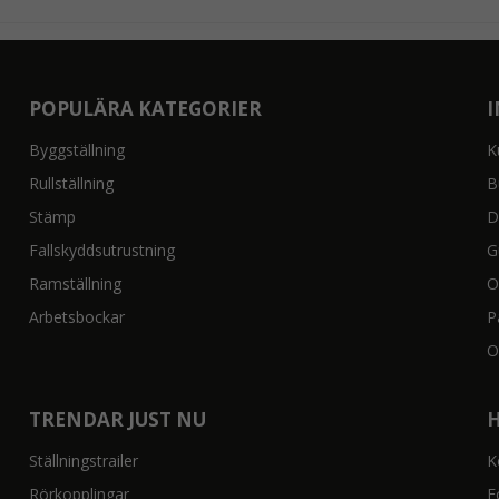
POPULÄRA KATEGORIER
Byggställning
K
Rullställning
B
Stämp
D
Fallskyddsutrustning
G
Ramställning
O
Arbetsbockar
P
O
TRENDAR JUST NU
Ställningstrailer
K
Rörkopplingar
F