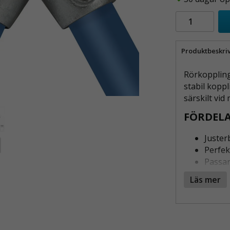
Produktbeskri
Rörkoppling
stabil koppl
särskilt vi
FÖRDELA
Justerb
Perfek
Passar
Stabil
Läs mer
Enkel 
ANVÄNDNI
GRADER