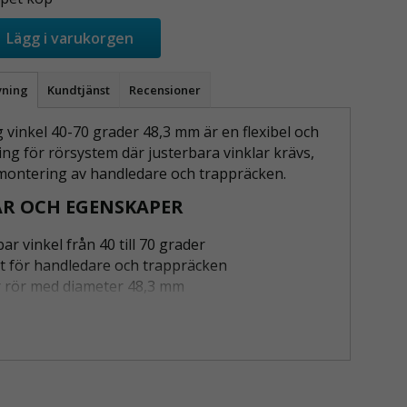
Lägg i varukorgen
vning
Kundtjänst
Recensioner
 vinkel 40-70 grader 48,3 mm är en flexibel och
ing för rörsystem där justerbara vinklar krävs,
d montering av handledare och trappräcken.
R OCH EGENSKAPER
ar vinkel från 40 till 70 grader
t för handledare och trappräcken
 rör med diameter 48,3 mm
 låsning med insexskruvar
montering utan svetsning
NG AV RÖRKOPPLING VINKEL 40-70