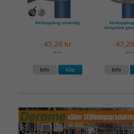
 ledad
Rörkoppling utvändig
Rörkoppling 
rörsystem ge
r
43,20 kr
47,20
48 kr
52 kr
p
Info
Köp
Info