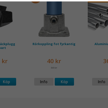
täckplugg
Rörkoppling fot fyrkantig
Alumini
vart
 kr
40 kr
3
44 kr
Köp
Info
Köp
Info