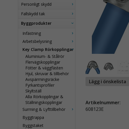
Personligt skydd
Fallskydd tak
Byggprodukter
Infästning
Arbetsbelysning
Key Clamp Rörkopplingar
Aluminium- & Stålrör
Flervägskopplingar
Fötter & väggfästen
Hjul, skruvar & tillbehör
Avspärrningsräcke
Lägg i önskelista
Fyrkantsprofiler
Skyltställ
Alla Rörkopplingar &
Artikelnummer:
Ställningskopplingar
608123E
Surrning & Lyfttillbehör
Byggtrappa
Byggstaket