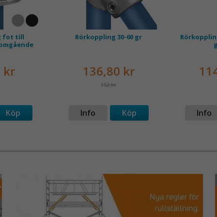
lång livslän
Pris anges p
fot till
Rörkoppling 30-60 gr
Rörkoppling
nomgående
 kr
136,80 kr
114
152 kr
Köp
Info
Köp
Info