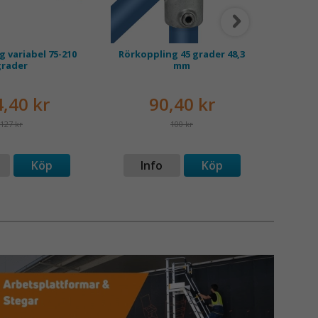
gd även i krävande miljöer.
er styck.
 variabel 75-210
Rörkoppling 45 grader 48,3
Rörko
grader
mm
,40 kr
90,40 kr
127 kr
100 kr
Köp
Info
Köp
I