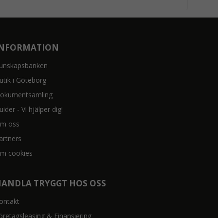
INFORMATION
unskapsbanken
utik i Göteborg
okumentsamling
uider - Vi hjälper dig!
m oss
artners
m cookies
HANDLA TRYGGT HOS OSS
ontakt
öretagsleasing & Finansiering