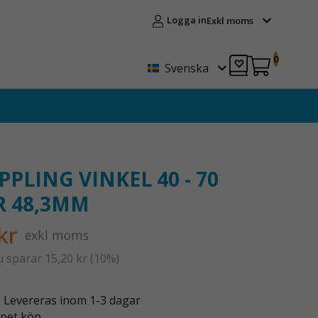
Logga in
Exkl moms
0
Svenska
PLING VINKEL 40 - 70
R 48,3MM
kr
exkl moms
u sparar
15,20 kr
(
10
%)
- Levereras inom 1-3 dagar
pet köp