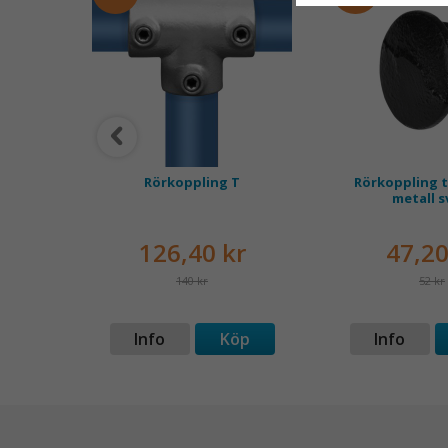
,3mm
Rörkoppling T
Rörkoppling 
metall s
126,40 kr
47,20
140 kr
52 kr
p
Info
Köp
Info