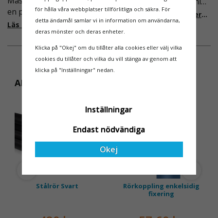
Maskinuthyrning behövde
våra regler för rullställning
för hålla våra webbplatser tillförlitliga och säkra. För
en pålitlig partner inom
i Sverige slappare än de
Läs mer om de nya reglerna!
detta ändamål samlar vi in information om användarna,
fallskydd och
från EU i skrivande stund,
Läs mer om varför Derome väljer oss
deras mönster och deras enheter.
säkerhetslösningar föll
men detta kommer det bli
valet på
ändring på. Från och med
Klicka på "Okej" om du tillåter alla cookies eller välj vilka
Ställningsprodukter.se.
2025 träder nya
cookies du tillåter och vilka du vill stänga av genom att
Med daglig verksamhet på
föreskrifter i kraft i
klicka på "Inställningar" nedan.
hög höjd är det avgörande
Sverige gällande
ANDRA KÖPTE ÄVEN
för dem att samarbeta
rullställningar, med s
med en leverantör som
10%
Inställningar
både har rätt produkter
och e
Endast nödvändiga
Okej
Stålrör Svart
Rörkoppling enkelsidig
fixering