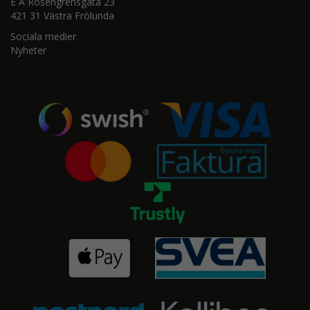
E A Rosengrensgata 23
421 31 Västra Frölunda
Sociala medier
Nyheter