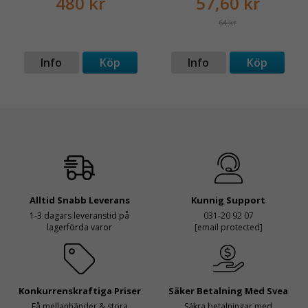
480 kr
57,60 kr
64 kr
Info
Köp
Info
Köp
Alltid Snabb Leverans
Kunnig Support
1-3 dagars leveranstid på
031-20 92 07
lagerförda varor
[email protected]
Konkurrenskraftiga Priser
Säker Betalning Med Svea
Få mellanhänder & stora
Säkra betalningar med