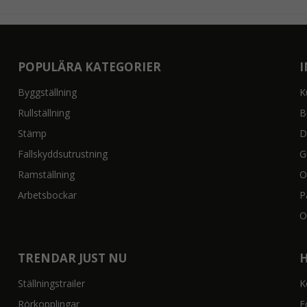
POPULÄRA KATEGORIER
Byggställning
K
Rullställning
B
Stämp
D
Fallskyddsutrustning
G
Ramställning
O
Arbetsbockar
P
O
TRENDAR JUST NU
Ställningstrailer
K
Rörkopplingar
F