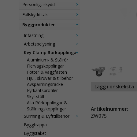
Personligt skydd
Fallskydd tak
Byggprodukter
Infästning
Arbetsbelysning
Key Clamp Rörkopplingar
Aluminium- & Stålrör
Flervägskopplingar
Fötter & väggfästen
Hjul, skruvar & tillbehör
Avspärrningsräcke
Lägg i önskelista
Fyrkantsprofiler
Skyltställ
Alla Rörkopplingar &
Artikelnummer:
Ställningskopplingar
ZW075
Surrning & Lyfttillbehör
Byggtrappa
Byggstaket