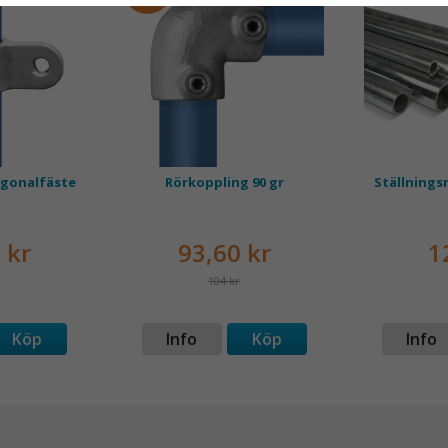
agonalfäste
Rörkoppling 90 gr
Ställningsr
 kr
93,60 kr
1
104 kr
Köp
Info
Köp
Info