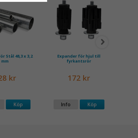
ör Stål 48,3 x 3,2
Expander för hjul till
Alu
mm
fyrkantsrör
28 kr
172 kr
Köp
Info
Köp
I