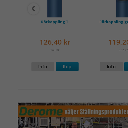
g Svart
Rörkoppling T
Rörkoppling 
126,40 kr
119,2
140 kr
132 kr
p
Info
Köp
Info