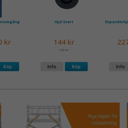
SÄLJS SEP
Observera at
Hjulet är d
genomgång
Hjul Svart
Expanderhju
sortiment, v
konstruktio
0 kr
144 kr
227
160 kr
Köp
Info
Köp
Info