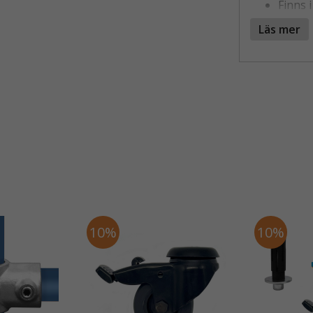
Finns 
Låsnin
Läs mer
Färg: 
Kompat
Finns 
STILRENT
Hjulet är et
arbetsbord,
konstruktio
look som pas
Konstruktio
med jämn och
SMIDIG R
10%
10%
Varje hjul ä
enkelt att 
konstruktion
frekvent an