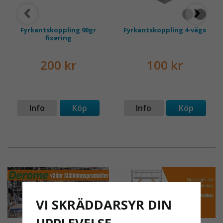
Fyrkantskoppling 90gr
Fyrkantskoppling 4-vägs
fixering
200 kr
100 kr
Info
Köp
Info
Köp
VI SKRÄDDARSYR DIN