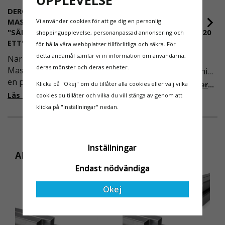
UPPLEVELSE
DEROME
NYA REGLER FÖR
MASKINUTHYRNING -
RULLSTÄLLNING -
Vi använder cookies för att ge dig en personlig
"SÄKERHET ÄR ALLTID PRIO
AFS2023:9 & EN1004:2020
shoppingupplevelse, personanpassad annonsering och
ETT"
för hålla våra webbplatser tillförlitliga och säkra. För
Även om det kan verka
detta ändamål samlar vi in information om användarna,
När Derome
högst osannolikt så är
deras mönster och deras enheter.
Maskinuthyrning behövde
våra regler för rullställning
en pålitlig partner inom
i Sverige slappare än de
Klicka på "Okej" om du tillåter alla cookies eller välj vilka
Läs mer om de nya reglerna!
fallskydd och
från EU i skrivande stund,
Läs mer om varför Derome väljer oss
cookies du tillåter och vilka du vill stänga av genom att
säkerhetslösningar föll
men detta kommer det bli
klicka på "Inställningar" nedan.
valet på
ändring på. Från och med
Ställningsprodukter.se.
2025 träder nya
Med daglig verksamhet på
föreskrifter i kraft i
Inställningar
hög höjd är det avgörande
Sverige gällande
ANDRA KÖPTE ÄVEN
för dem att samarbeta
rullställningar, med s
Endast nödvändiga
med en leverantör som
både har rätt produkter
Okej
och e