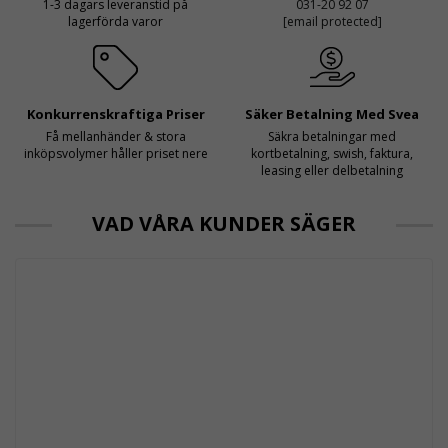
1-3 dagars leveranstid på
031-20 92 07
lagerförda varor
[email protected]
Konkurrenskraftiga Priser
Säker Betalning Med Svea
Få mellanhänder & stora
Säkra betalningar med
inköpsvolymer håller priset nere
kortbetalning, swish, faktura,
leasing eller delbetalning
VAD VÅRA KUNDER SÄGER