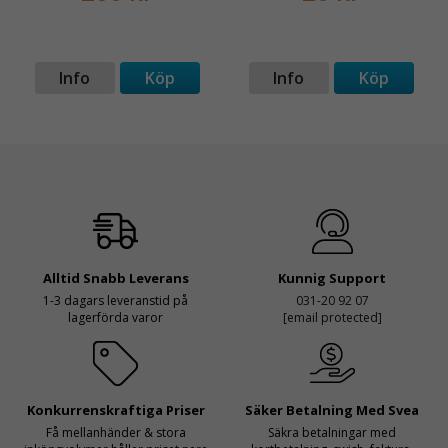
Info
Köp
Info
Köp
Alltid Snabb Leverans
Kunnig Support
1-3 dagars leveranstid på
031-20 92 07
lagerförda varor
[email protected]
Konkurrenskraftiga Priser
Säker Betalning Med Svea
Få mellanhänder & stora
Säkra betalningar med