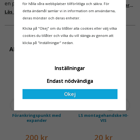
en pålitlig partner inom
i Sverige slappare än de
för hålla våra webbplatser tillförlitliga och säkra. För
Läs mer om de nya reglerna!
fallskydd och
från EU i skrivande stund,
detta ändamål samlar vi in information om användarna,
Läs mer om varför Derome väljer oss
säkerhetslösningar föll
men detta kommer det bli
deras mönster och deras enheter.
valet på
ändring på. Från och med
Klicka på "Okej" om du tillåter alla cookies eller välj vilka
Ställningsprodukter.se.
2025 träder nya
cookies du tillåter och vilka du vill stänga av genom att
Med daglig verksamhet på
föreskrifter i kraft i
klicka på "Inställningar" nedan.
hög höjd är det avgörande
Sverige gällande
ANDRA KÖPTE ÄVEN
för dem att samarbeta
rullställningar, med s
med en leverantör som
MÄNGDRABATT
både har rätt produkter
Inställningar
och e
Endast nödvändiga
Okej
Förankringspunkt med
LS montagehandske HI-
expander
VIS
200 kr
20 kr