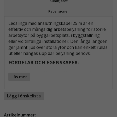
Kundtjänst
Recensioner
Ledslinga med anslutningskabel 25 m är en
effektiv och mångsidig arbetsbelysning för större
arbetsytor på byggarbetsplats, i byggställning
eller vid tillfälliga installationer. Den långa längden
ger jämnt ljus över stora ytor och kan enkelt rullas
ut eller hängas upp där belysning behövs.
FÖRDELAR OCH EGENSKAPER:
LED-slinga i 25 meters längd för omfattande
Läs mer
arbetsbelysning
Passar byggställningar, servicearbeten och
tillfälliga installationer
Lägg i önskelista
IP67-klassad för användning både inomhus
och utomhus
Klarar temperaturer från minus 25 till plus 45
Artikelnummer:
grader