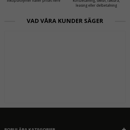
inköpsvolymer håller priset nere
kortbetalning, swish, faktura,
leasing eller delbetalning
VAD VÅRA KUNDER SÄGER
POPULÄRA KATEGORIER