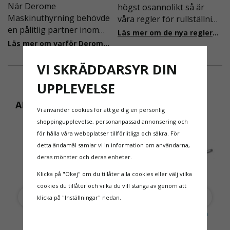
När Derome
högst osannolikt så är
Maskinuthyrning behövde
våra regler för rullställning
en pålitlig partner inom
i Sverige slappare än de
Läs mer om de nya reglerna!
fallskydd och
från EU i skrivande stund,
Läs mer om varför Derome väljer oss
säkerhetslösningar föll
men detta kommer det bli
valet på
VI SKRÄDDARSYR DIN
ändring på. Från och med
Ställningsprodukter.se.
2025 träder nya
UPPLEVELSE
Med daglig verksamhet på
föreskrifter i kraft i
hög höjd är det avgörande
Sverige gällande
ANDRA KÖPTE ÄVEN
Vi använder cookies för att ge dig en personlig
för dem att samarbeta
rullställningar, med s
shoppingupplevelse, personanpassad annonsering och
med en leverantör som
för hålla våra webbplatser tillförlitliga och säkra. För
både har rätt produkter
detta ändamål samlar vi in information om användarna,
och e
deras mönster och deras enheter.
Klicka på "Okej" om du tillåter alla cookies eller välj vilka
cookies du tillåter och vilka du vill stänga av genom att
klicka på "Inställningar" nedan.
Ställningshjul 150 mm
Horisontalstag 190cm
ProTube
ProTube