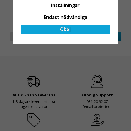
Inställningar
424 kr
480 kr
Endast nödvändiga
Okej
Info
Köp
Info
Köp
Alltid Snabb Leverans
Kunnig Support
1-3 dagars leveranstid på
031-20 92 07
lagerförda varor
[email protected]