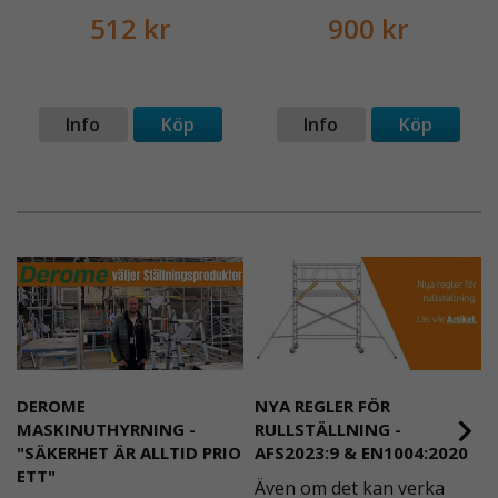
512 kr
900 kr
Info
Köp
Info
Köp
DEROME
NYA REGLER FÖR
MASKINUTHYRNING -
RULLSTÄLLNING -
"SÄKERHET ÄR ALLTID PRIO
AFS2023:9 & EN1004:2020
ETT"
Även om det kan verka