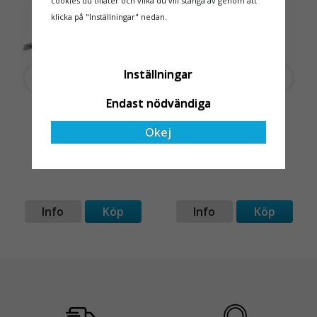
cookies du tillåter och vilka du vill stänga av genom att
och e
klicka på "Inställningar" nedan.
Inställningar
Horisontalstag 190cm
Låspinne 8x70 mm
Endast nödvändiga
ProTube
Okej
480 kr
12 kr
Info
Köp
Info
Köp