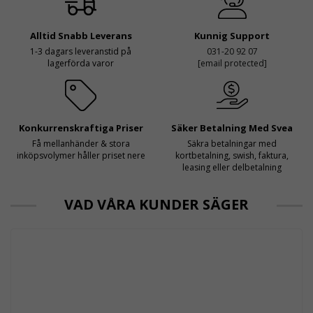
Alltid Snabb Leverans
Kunnig Support
1-3 dagars leveranstid på
031-20 92 07
lagerförda varor
[email protected]
Konkurrenskraftiga Priser
Säker Betalning Med Svea
Få mellanhänder & stora
Säkra betalningar med
inköpsvolymer håller priset nere
kortbetalning, swish, faktura,
leasing eller delbetalning
VAD VÅRA KUNDER SÄGER