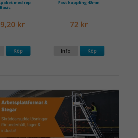
spaket med rep
Fast koppling 48mm
Plat
Basic
9,20 kr
72 kr
Köp
Info
Köp
I