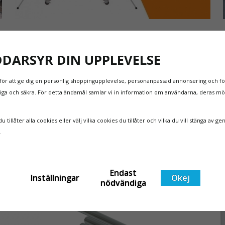
NYA REGLER FÖR RULLSTÄLLNING - AFS2023:9 &
EN1004:2020
DDARSYR DIN UPPLEVELSE
Även om det kan verka högst osannolikt så är våra
regler för rullställning i Sverige slappare än de från
för att ge dig en personlig shoppingupplevelse, personanpassad annonsering och för
EU i skrivande stund, men detta kommer det bli
itliga och säkra. För detta ändamål samlar vi in information om användarna, deras m
ändring på. Från och med 2025 träder nya
Läs mer om de nya reglerna!
t
föreskrifter i kraft i Sverige gällande rullställningar,
 tillåter alla cookies eller välj vilka cookies du tillåter och vilka du vill stänga av ge
med s
n.
Endast
Inställningar
Okej
nödvändiga
SE PRISET