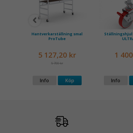
ing ALU
Hantverkarställning smal
Ställningshjul
ProTube
ULTR
kr
5 127,20 kr
1 400
5 700 kr
p
Info
Köp
Info