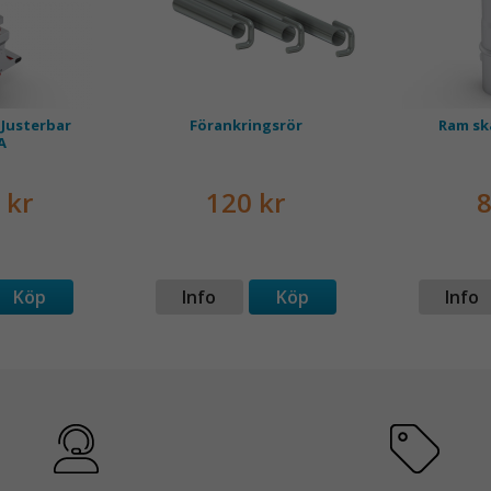
 Justerbar
Förankringsrör
Ram sk
A
 kr
120 kr
8
Köp
Info
Köp
Info