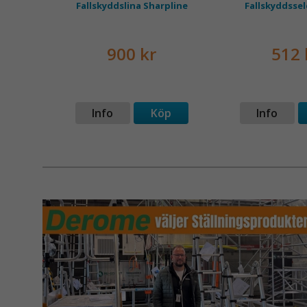
n smal
Fallskyddslina Sharpline
Fallskyddssel
900 kr
512 
p
Info
Köp
Info