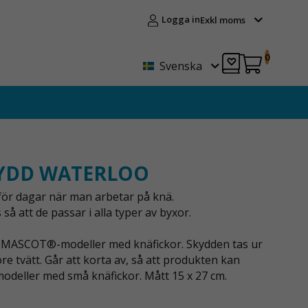
Logga in
Exkl moms
0
Svenska
YDD WATERLOO
ör dagar när man arbetar på knä.
så att de passar i alla typer av byxor.
lla MASCOT®-modeller med knäfickor. Skydden tas ur
re tvätt. Går att korta av, så att produkten kan
modeller med små knäfickor. Mått 15 x 27 cm.