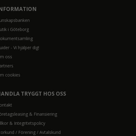
INFORMATION
unskapsbanken
utik i Göteborg
okumentsamling
uider - Vi hjälper dig!
m oss
artners
m cookies
HANDLA TRYGGT HOS OSS
ontakt
öretagsleasing & Finansiering
illkor & Integritetspolicy
torkund / Förening / Avtalskund