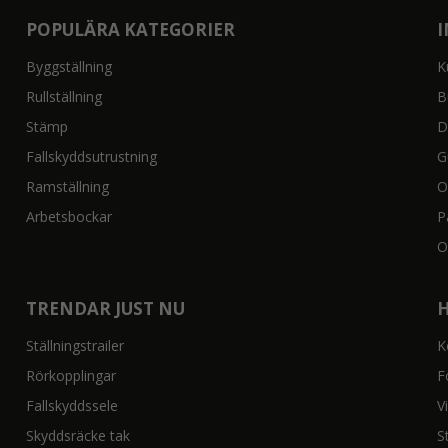
POPULÄRA KATEGORIER
Byggställning
K
Rullställning
B
Stämp
D
Fallskyddsutrustning
G
Ramställning
O
Arbetsbockar
P
O
TRENDAR JUST NU
Ställningstrailer
K
Rörkopplingar
F
Fallskyddssele
V
Skyddsräcke tak
S