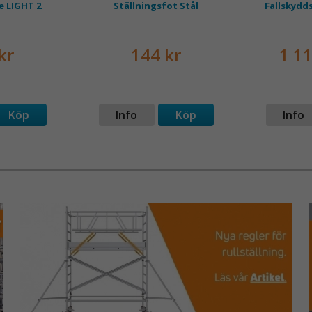
e LIGHT 2
Ställningsfot Stål
Fallskydd
kr
144 kr
1 11
Köp
Info
Köp
Info