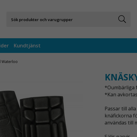
ider
Kundtjänst
 Waterloo
KNÄSK
*Oumbärliga f
*Kan avkortas 
Passar till a
knäfickorna fö
användas till 
Säljs parvis.