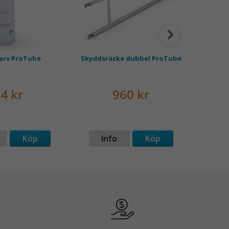
arv ProTube
Skyddsräcke dubbel ProTube
L
4 kr
960 kr
Köp
Info
Köp
I