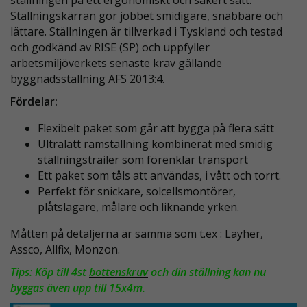
ställningen på ett ergonomiskt och säkert sätt.
Ställningskärran gör jobbet smidigare, snabbare och
lättare. Ställningen är tillverkad i Tyskland och testad
och godkänd av RISE (SP) och uppfyller
arbetsmiljöverkets senaste krav gällande
byggnadsställning AFS 2013:4.
Fördelar:
Flexibelt paket som går att bygga på flera sätt
Ultralätt ramställning kombinerat med smidig
ställningstrailer som förenklar transport
Ett paket som tåls att användas, i vått och torrt.
Perfekt för snickare, solcellsmontörer,
plåtslagare, målare och liknande yrken.
Måtten på detaljerna är samma som t.ex : Layher,
Assco, Allfix, Monzon.
Tips: Köp till 4st
bottenskruv
och din ställning kan nu
byggas även upp till 15x4m.