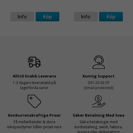
Info
Köp
Info
Köp
Alltid Snabb Leverans
Kunnig Support
1-3 dagars leveranstid på
031-20 92 07
lagerförda varor
[email protected]
Konkurrenskraftiga Priser
Säker Betalning Med Svea
Få mellanhänder & stora
Säkra betalningar med
inköpsvolymer håller priset nere
kortbetalning, swish, faktura,
leasing eller delbetalning