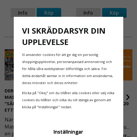
Info
Köp
Info
Köp
VI SKRÄDDARSYR DIN
UPPLEVELSE
Vi använder cookies för att ge dig en personlig
shoppingupplevelse, personanpassad annonsering och
för hålla våra webbplatser tillförlitliga och säkra. För
detta ändamål samlar vi in information om användarna,
deras mönster och deras enheter.
DEROME
NYA REGLER FÖR
Klicka på "Okej" om du tillåter alla cookies eller välj vilka
MASKINUTHYRNING -
RULLSTÄLLNING -
cookies du tillåter och vilka du vill stänga av genom att
"SÄKERHET ÄR ALLTID PRIO
AFS2023:9 & EN1004:2020
klicka på "Inställningar" nedan.
ETT"
Även om det kan verka
När Derome
högst osannolikt så är
Maskinuthyrning behövde
våra regler för rullställning
Inställningar
en pålitlig partner inom
i Sverige slappare än de
Läs mer om de nya reglerna!