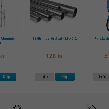
 Aluminium
Ställningsrör Stål 48,3 x 3,2
Fallskyd
m
mm
kr
128 kr
5
Köp
Info
Köp
Info