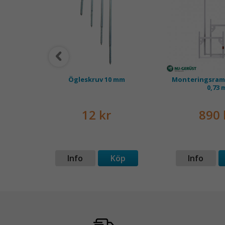
d rep
Ögleskruv 10 mm
Monteringsram
0,73 
kr
12 kr
890 
p
Info
Köp
Info