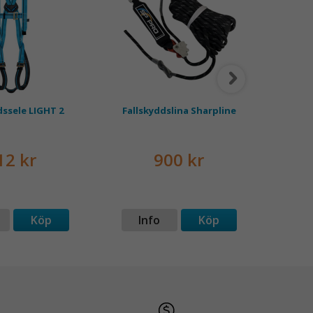
dssele LIGHT 2
Fallskyddslina Sharpline
Plat
12 kr
900 kr
Köp
Info
Köp
I