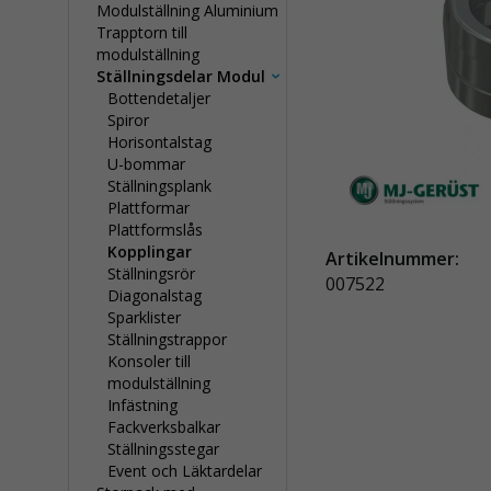
Modulställning Aluminium
Trapptorn till
modulställning
Ställningsdelar Modul
Bottendetaljer
Spiror
Horisontalstag
U-bommar
Ställningsplank
Plattformar
Plattformslås
Kopplingar
Artikelnummer:
Ställningsrör
007522
Diagonalstag
Sparklister
Ställningstrappor
Konsoler till
modulställning
Infästning
Fackverksbalkar
Ställningsstegar
Event och Läktardelar