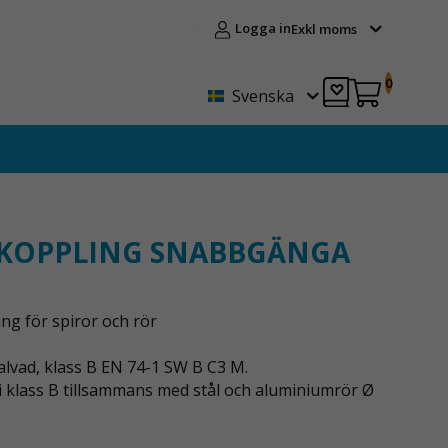
Logga in
Exkl moms
0
Svenska
 KOPPLING SNABBGÄNGA
ng för spiror och rör
alvad, klass B EN 74-1 SW B C3 M.
i klass B tillsammans med stål och aluminiumrör Ø