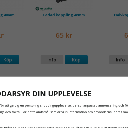
ng 48mm
Ledad koppling 48mm
Halvko
kr
65 kr
6
Köp
Info
Köp
Info
DDARSYR DIN UPPLEVELSE
för att ge dig en personlig shoppingupplevelse, personanpassad annonsering och för
itliga och säkra. För detta ändamål samlar vi in information om användarna, deras m
 tillåter alla cookies eller välj vilka cookies du tillåter och vilka du vill stänga av ge