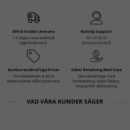
Alltid Snabb Leverans
Kunnig Support
1-3 dagars leveranstid på
031-20 92 07
lagerförda varor
[email protected]
Konkurrenskraftiga Priser
Säker Betalning Med Svea
Få mellanhänder & stora
Säkra betalningar med
inköpsvolymer håller priset nere
kortbetalning, swish, faktura,
leasing eller delbetalning
VAD VÅRA KUNDER SÄGER