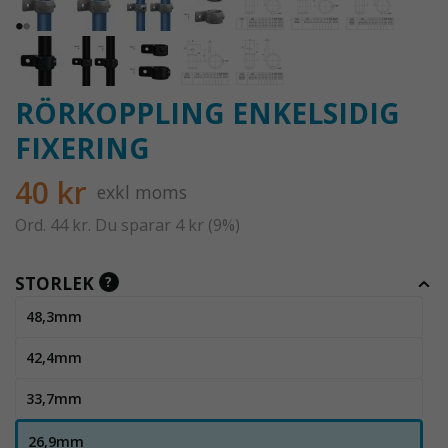
RÖRKOPPLING ENKELSIDIG
FIXERING
40 kr
exkl moms
Ord.
44 kr
. Du sparar
4 kr
(
9
%)
STORLEK
?
48,3mm
42,4mm
33,7mm
26,9mm