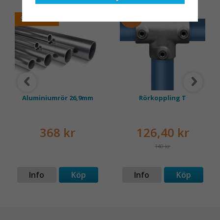
för dem att samarbeta
rullställningar, med s
med en leverantör som
10%
SE PRISET
både har rätt produkter
och e
Aluminiumrör 26,9mm
Rörkoppling T
368 kr
126,40 kr
140 kr
Info
Köp
Info
Köp