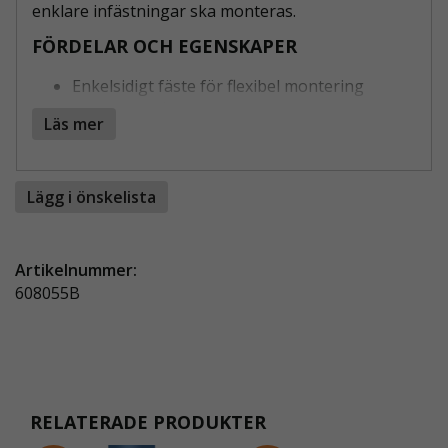
enklare infästningar ska monteras.
FÖRDELAR OCH EGENSKAPER
Enkelsidigt fäste för flexibel montering
Idealisk för fixering av rör och paneler
Läs mer
Passar flera rördimensioner
Stabil låsning med insexskruv
Enkel och snabb installation
Lägg i önskelista
ANVÄNDNING AV RÖRKOPPLING
ENKELSIDIG FIXERING
Artikelnummer:
Rörkoppling enkelsidig fixering används när ett
608055B
rör ska fästas mot en yta med ett enkelt men
stabilt fäste. Den lämpar sig särskilt för
panelmontage, räcken, avskärmningar och andra
konstruktioner där en fast punkt behövs. Den
enkelsidiga plattan gör det möjligt att montera
kopplingen där utrymmet är begränsat eller där
RELATERADE PRODUKTER
endast en infästningspunkt krävs.