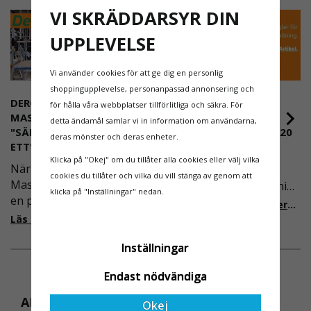
pålitlig användning i både industriella och
VI SKRÄDDARSYR DIN
kommersiella miljöer.
UPPLEVELSE
Pris anges per styck.
Vi använder cookies för att ge dig en personlig
shoppingupplevelse, personanpassad annonsering och
DEROME
NYA REGLER FÖR
för hålla våra webbplatser tillförlitliga och säkra. För
MASKINUTHYRNING -
RULLSTÄLLNING -
detta ändamål samlar vi in information om användarna,
"SÄKERHET ÄR ALLTID PRIO
AFS2023:9 & EN1004:2020
deras mönster och deras enheter.
ETT"
Även om det kan verka
Klicka på "Okej" om du tillåter alla cookies eller välj vilka
När Derome
högst osannolikt så är
cookies du tillåter och vilka du vill stänga av genom att
Maskinuthyrning behövde
våra regler för rullställning
klicka på "Inställningar" nedan.
en pålitlig partner inom
i Sverige slappare än de
Läs mer om de nya reglerna!
fallskydd och
från EU i skrivande stund,
Läs mer om varför Derome väljer oss
säkerhetslösningar föll
men detta kommer det bli
Inställningar
valet på
ändring på. Från och med
Ställningsprodukter.se.
2025 träder nya
Endast nödvändiga
Med daglig verksamhet på
föreskrifter i kraft i
hög höjd är det avgörande
Sverige gällande
ANDRA KÖPTE ÄVEN
Okej