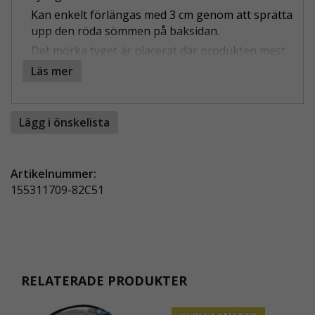
Kan enkelt förlängas med 3 cm genom att sprätta
upp den röda sömmen på baksidan.
Det mörka tyget är placerat där produkten mest
utsätts för smuts.
Läs mer
Knäfickor av slitstark CORDURA® med öppning
för knäskydd från ovansidan. Med
kardborreband på yttersidan av luckan som
Lägg i önskelista
motverkar att t.ex. joysticks kan fastna.
Artikelnummer:
UTFÖRSÄLJNING GÄLLER SÅLÄNGE LAGRET
155311709-82C51
RÄCKER
RELATERADE PRODUKTER