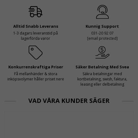
Alltid Snabb Leverans
Kunnig Support
1-3 dagars leveranstid på
031-20 92 07
lagerförda varor
[email protected]
Konkurrenskraftiga Priser
Säker Betalning Med Svea
Få mellanhänder & stora
Säkra betalningar med
inköpsvolymer håller priset nere
kortbetalning, swish, faktura,
leasing eller delbetalning
VAD VÅRA KUNDER SÄGER