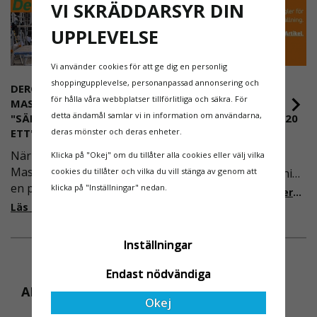
VI SKRÄDDARSYR DIN
UPPLEVELSE
Vi använder cookies för att ge dig en personlig
shoppingupplevelse, personanpassad annonsering och
DEROME
NYA REGLER FÖR
för hålla våra webbplatser tillförlitliga och säkra. För
MASKINUTHYRNING -
RULLSTÄLLNING -
detta ändamål samlar vi in information om användarna,
"SÄKERHET ÄR ALLTID PRIO
AFS2023:9 & EN1004:2020
deras mönster och deras enheter.
ETT"
Även om det kan verka
När Derome
Klicka på "Okej" om du tillåter alla cookies eller välj vilka
högst osannolikt så är
Maskinuthyrning behövde
cookies du tillåter och vilka du vill stänga av genom att
våra regler för rullställning
en pålitlig partner inom
klicka på "Inställningar" nedan.
i Sverige slappare än de
Läs mer om de nya reglerna!
fallskydd och
från EU i skrivande stund,
Läs mer om varför Derome väljer oss
säkerhetslösningar föll
men detta kommer det bli
valet på
ändring på. Från och med
Inställningar
Ställningsprodukter.se.
2025 träder nya
Med daglig verksamhet på
föreskrifter i kraft i
Endast nödvändiga
hög höjd är det avgörande
Sverige gällande
ANDRA KÖPTE ÄVEN
för dem att samarbeta
Okej
rullställningar, med s