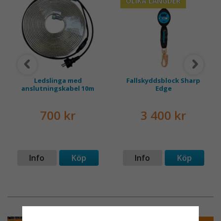
OLIKA LÄNGDER
Ledslinga med
Fallskyddsblock Sharp
anslutningskabel 10m
Edge
700 kr
3 400 kr
Info
Köp
Info
Köp