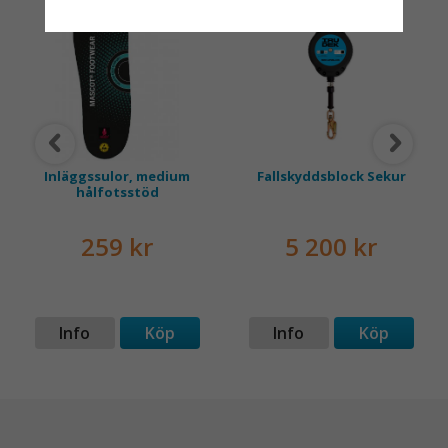
med en leverantör som
OLIKA LÄNGDER
både har rätt produkter
och e
Inläggssulor, medium
Fallskyddsblock Sekur
hålfotsstöd
259 kr
5 200 kr
Info
Köp
Info
Köp